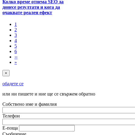
Колко време отнема SEO да
донесе резултати и кога да
очаквате реален ефект
1
2
3
4
5
6
››
»
×
обадете се
или ни пишете и ние ще се свържем обратно
Собствено име и фамилия
Телефон
Е-поща
Съобщение