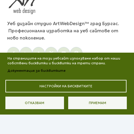
Уеб дизайн студио ArtWebDesign™ град Бургас.
Професионална изработка на уеб сайтове от
ново поколение.
Social menu
На страниците на този уебсайт използваме набор от наши
собствени бисквитки и бисквитки на трети страни.
Документация за бисквитките
Е-ПОЩА:
office@artwebdesign.bg
НАСТРОЙКИ НА БИСКВИТКИТЕ
Пон-Пет 10am-6pm
ОТКАЗВАМ
ПРИЕМАМ
ТЕЛЕФОН:
+359 897 809 515
Viber или WhatsApp