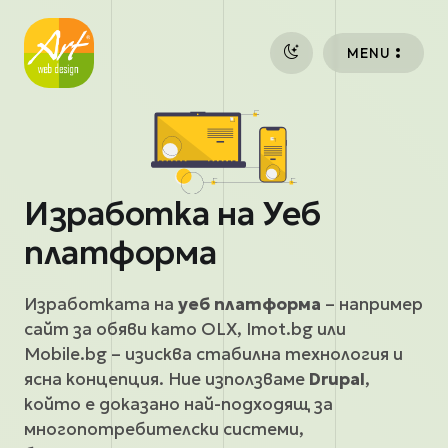
Премини към основното съдържание
MENU
Изработка на Уеб
платформа
Изработката на
уеб платформа
– например
сайт за обяви като
OLX
,
Imot.bg
или
Mobile.bg
– изисква стабилна технология и
ясна концепция. Ние използваме
Drupal
,
който е доказано най-подходящ за
многопотребителски системи,