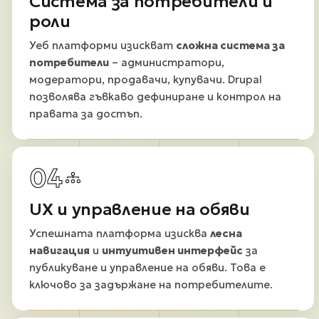
Система за потребители и
роли
Уеб платформи изискват
сложна система за
потребители
– администратори,
модератори, продавачи, купувачи. Drupal
позволява гъвкаво дефиниране и контрол на
правата за достъп.
04
UX и управление на обяви
Успешната платформа изисква
лесна
навигация
и
интуитивен интерфейс
за
публикуване и управление на обяви. Това е
ключово за задържане на потребителите.