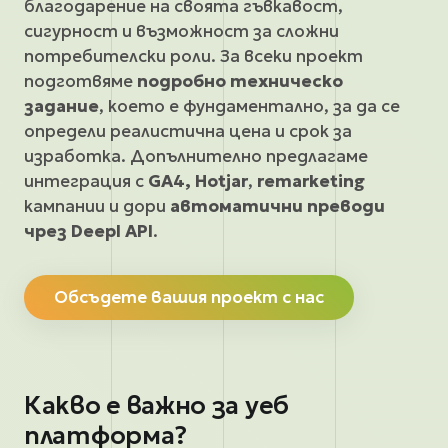
благодарение на своята гъвкавост,
сигурност и възможност за сложни
потребителски роли. За всеки проект
подготвяме
подробно техническо
задание
, което е фундаментално, за да се
определи реалистична цена и срок за
изработка. Допълнително предлагаме
интеграция с
GA4, Hotjar
,
remarketing
кампании и дори
автоматични преводи
чрез Deepl API
.
Обсъдете вашия проект с нас
Какво е важно за уеб
платформа?