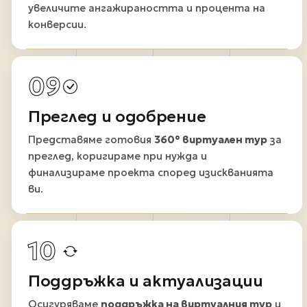
увеличите ангажираността и процента на
конверсии.
09
Преглед и одобрение
Представяме готовия
360° виртуален тур
за
преглед, коригираме при нужда и
финализираме проекта според изискванията
ви.
10
Поддръжка и актуализации
Осигуряваме
поддръжка на виртуалния тур
и