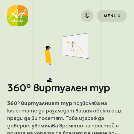
Премини към основното съдържание
MENU
360° виртуален тур
360° виртуалният тур
позволява на
клиентите да разгледат вашия обект още
преди да ви посетят. Това изгражда
доверие, увеличава времето на престой и
помага на хората да вземат решение по-