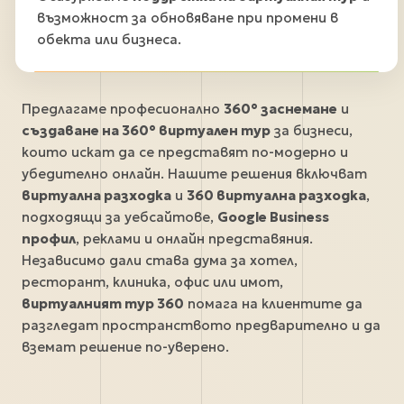
възможност за обновяване при промени в
обекта или бизнеса.
Предлагаме професионално
360° заснемане
и
създаване на 360° виртуален тур
за бизнеси,
които искат да се представят по-модерно и
убедително онлайн. Нашите решения включват
виртуална разходка
и
360 виртуална разходка
,
подходящи за уебсайтове,
Google Business
профил
, реклами и онлайн представяния.
Независимо дали става дума за хотел,
ресторант, клиника, офис или имот,
виртуалният тур 360
помага на клиентите да
разгледат пространството предварително и да
вземат решение по-уверено.