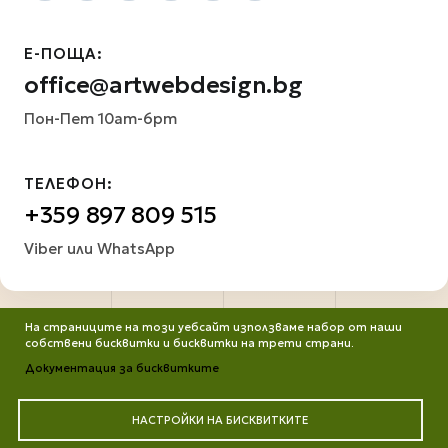
Е-ПОЩА:
office@artwebdesign.bg
Пон-Пет 10am-6pm
ТЕЛЕФОН:
+359 897 809 515
Viber или WhatsApp
На страниците на този уебсайт използваме набор от наши
собствени бисквитки и бисквитки на трети страни.
Документация за бисквитките
НАСТРОЙКИ НА БИСКВИТКИТЕ
Всички права запазени. Работим от ©2013 до днес