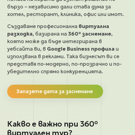
бързо – независимо дали става дума за
хотел, ресторант, клиника, офис или имот.
Създаваме професионална
виртуална
разходка
, базирана на
360° заснемане
,
която може да бъде интегрирана в
уебсайта ви, в
Google Business профила
и
използвана в реклами. Така бизнесът ви се
представя по-модерно, по-прозрачно и по-
убедително спрямо конкуренцията.
Запазете дата за заснемане
Какво е важно при 360°
виртуален тур?