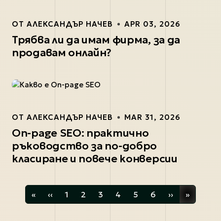
ОТ
АЛЕКСАНДЪР НАЧЕВ
APR 03, 2026
Трябва ли да имам фирма, за да
продавам онлайн?
ОТ
АЛЕКСАНДЪР НАЧЕВ
MAR 31, 2026
On-page SEO: практично
ръководство за по-добро
класиране и повече конверсии
«
‹‹
1
2
3
4
5
6
››
»