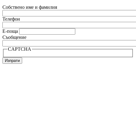
Собствено име и фамилия
Телефон
Е-поща
Съобщение
CAPTCHA