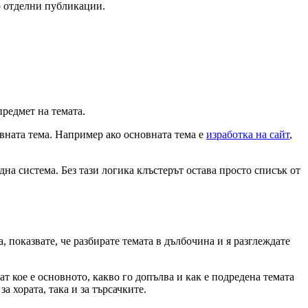
о отделни публикации.
предмет на темата.
вната тема. Например ако основната тема е
изработка на сайт
,
дна система. Без тази логика клъстерът остава просто списък от
 показвате, че разбирате темата в дълбочина и я разглеждате
т кое е основното, какво го допълва и как е подредена темата
а хората, така и за търсачките.