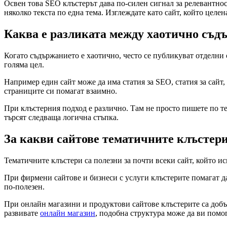
Освен това SEO клъстерът дава по-силен сигнал за релевантност
няколко текста по една тема. Изглеждате като сайт, който целе
Каква е разликата между хаотично съд
Когато съдържанието е хаотично, често се публикуват отделни 
голяма цел.
Например един сайт може да има статия за SEO, статия за сайт, 
страниците си помагат взаимно.
При клъстерния подход е различно. Там не просто пишете по тем
търсят следваща логична стъпка.
За какви сайтове тематичните клъстери
Тематичните клъстери са полезни за почти всеки сайт, който иск
При фирмени сайтове и бизнеси с услуги клъстерите помагат да
по-полезен.
При онлайн магазини и продуктови сайтове клъстерите са добъ
развивате
онлайн магазин
, подобна структура може да ви помо