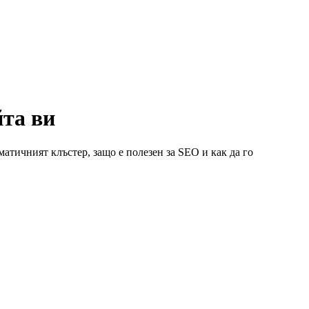
йта ви
атичният клъстер, защо е полезен за SEO и как да го