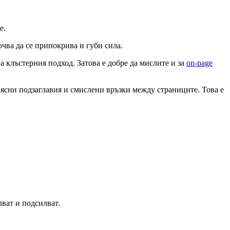
е.
очва да се припокрива и губи сила.
а клъстерния подход. Затова е добре да мислите и за
on-page
 ясни подзаглавия и смислени връзки между страниците. Това е
лват и подсилват.