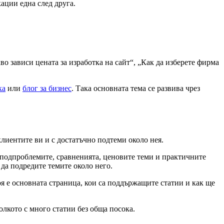
кации една след друга.
кво зависи цената за изработка на сайт“, „Как да изберете фирма
ка
или
блог за бизнес
. Така основната тема се развива чрез
 клиентите ви и с достатъчно подтеми около нея.
 подпроблемите, сравненията, ценовите теми и практичните
 да подредите темите около него.
коя е основната страница, кои са поддържащите статии и как ще
олкото с много статии без обща посока.