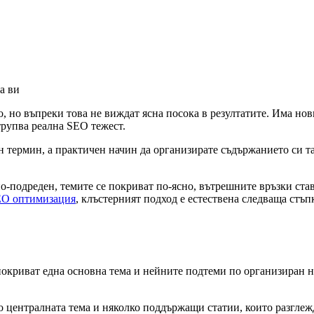
но въпреки това не виждат ясна посока в резултатите. Има нови
трупва реална SEO тежест.
н термин, а практичен начин да организирате съдържанието си так
по-подреден, темите се покриват по-ясно, вътрешните връзки ста
O оптимизация
, клъстерният подход е естествена следваща стъп
покриват една основна тема и нейните подтеми по организиран н
 централната тема и няколко поддържащи статии, които разглеж