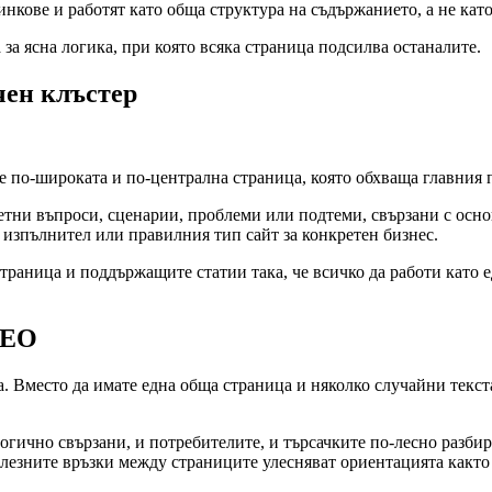
нкове и работят като обща структура на съдържанието, а не кат
 за ясна логика, при която всяка страница подсилва останалите.
чен клъстер
а е по-широката и по-централна страница, която обхваща главния 
етни въпроси, сценарии, проблеми или подтеми, свързани с осно
а изпълнител или правилния тип сайт за конкретен бизнес.
траница и поддържащите статии така, че всичко да работи като е
SEO
. Вместо да имате една обща страница и няколко случайни текста,
огично свързани, и потребителите, и търсачките по-лесно разбира
олезните връзки между страниците улесняват ориентацията както з