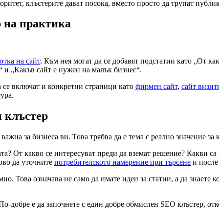
оритет, клъстерите дават посока, вместо просто да трупат публи
 на практика
отка на сайт
. Към нея могат да се добавят подстатии като „От ка
“ и „Какъв сайт е нужен на малък бизнес“.
а се включат и конкретни страници като
фирмен сайт
,
сайт визит
ура.
н клъстер
 важна за бизнеса ви. Това трябва да е тема с реално значение за
та? От какво се интересуват преди да вземат решение? Какви са
ърво да уточните
потребителското намерение при търсене
и после
но. Това означава не само да имате идеи за статии, а да знаете 
По-добре е да започнете с един добре обмислен SEO клъстер, отк