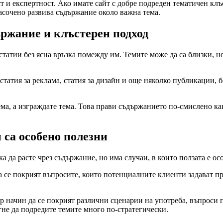
 и експертност. Ако имате сайт с добре подреден тематичен клъс
насочено развива съдържание около важна тема.
ържание и клъстерен подход
статии без ясна връзка помежду им. Темите може да са близки, н
статия за реклама, статия за дизайн и още няколко публикации, бе
а, а изграждате тема. Това прави съдържанието по-смислено както
 са особено полезни
а да расте чрез съдържание, но има случаи, в които ползата е ос
 се покрият въпросите, които потенциалните клиенти задават пр
р начин да се покрият различни сценарии на употреба, въпроси
гне да подредите темите много по-стратегически.