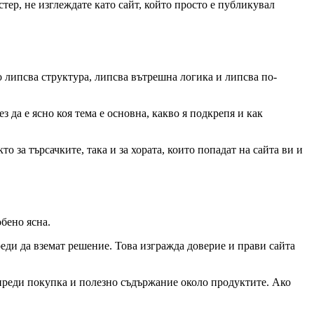
тер, не изглеждате като сайт, който просто е публикувал
о липсва структура, липсва вътрешна логика и липсва по-
з да е ясно коя тема е основна, какво я подкрепя и как
 за търсачките, така и за хората, които попадат на сайта ви и
обено ясна.
еди да вземат решение. Това изгражда доверие и прави сайта
 преди покупка и полезно съдържание около продуктите. Ако