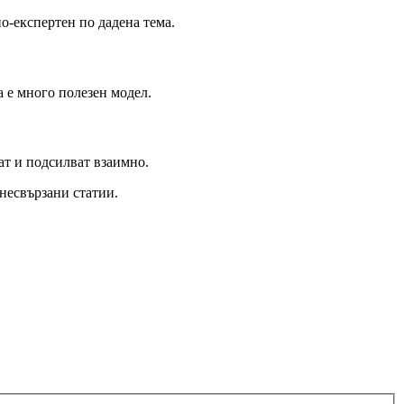
о-експертен по дадена тема.
а е много полезен модел.
ат и подсилват взаимно.
 несвързани статии.