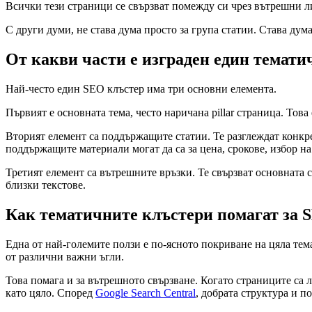
Всички тези страници се свързват помежду си чрез вътрешни ли
С други думи, не става дума просто за група статии. Става дума
От какви части е изграден един темати
Най-често един SEO клъстер има три основни елемента.
Първият е основната тема, често наричана pillar страница. Тов
Вторият елемент са поддържащите статии. Те разглеждат конкр
поддържащите материали могат да са за цена, срокове, избор н
Третият елемент са вътрешните връзки. Те свързват основната с
близки текстове.
Как тематичните клъстери помагат за 
Една от най-големите ползи е по-ясното покриване на цяла тема
от различни важни ъгли.
Това помага и за вътрешното свързване. Когато страниците са л
като цяло. Според
Google Search Central
, добрата структура и п