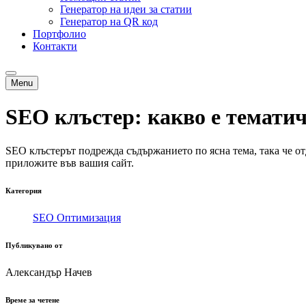
Генератор на идеи за статии
Генератор на QR код
Портфолио
Контакти
Menu
SEO клъстер: какво е тематич
SEO клъстерът подрежда съдържанието по ясна тема, така че от
приложите във вашия сайт.
Категория
SEO Оптимизация
Публикувано от
Александър Начев
Време за четене