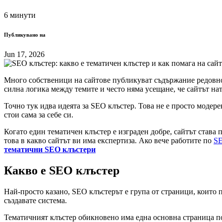
6 минути
Публикувано на
Jun 17, 2026
Много собственици на сайтове публикуват съдържание редовно, 
силна логика между темите и често няма усещане, че сайтът на
Точно тук идва идеята за SEO клъстер. Това не е просто модере
стои сама за себе си.
Когато един тематичен клъстер е изграден добре, сайтът става 
това в какво сайтът ви има експертиза. Ако вече работите по
SE
тематични SEO клъстери
Какво е SEO клъстер
Най-просто казано, SEO клъстерът е група от страници, които 
създавате система.
Тематичният клъстер обикновено има една основна страница по