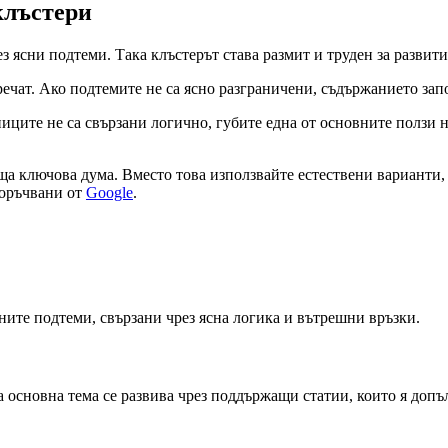
клъстери
з ясни подтеми. Така клъстерът става размит и труден за развити
речат. Ако подтемите не са ясно разграничени, съдържанието зап
иците не са свързани логично, губите една от основните ползи н
ща ключова дума. Вместо това използвайте естествени варианти,
епоръчвани от
Google
.
ните подтеми, свързани чрез ясна логика и вътрешни връзки.
а основна тема се развива чрез поддържащи статии, които я допъ