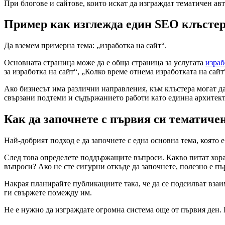
При блогове и сайтове, които искат да изграждат тематичен авт
Пример как изглежда един SEO клъстер
Да вземем примерна тема: „изработка на сайт“.
Основната страница може да е обща страница за услугата
израб
за изработка на сайт“, „Колко време отнема изработката на сайт
Ако бизнесът има различни направления, към клъстера могат д
свързани подтеми и съдържанието работи като единна архитект
Как да започнете с първия си тематиче
Най-добрият подход е да започнете с една основна тема, която е
След това определете поддържащите въпроси. Какво питат хора
въпроси? Ако не сте сигурни откъде да започнете, полезно е п
Накрая планирайте публикациите така, че да се подсилват взаим
ги свържете помежду им.
Не е нужно да изграждате огромна система още от първия ден. 