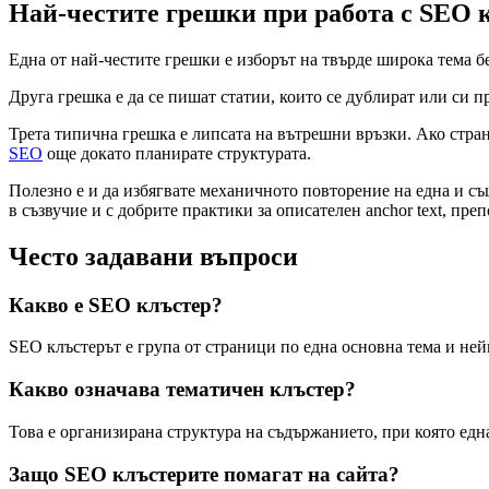
Най-честите грешки при работа с SEO 
Една от най-честите грешки е изборът на твърде широка тема бе
Друга грешка е да се пишат статии, които се дублират или си п
Трета типична грешка е липсата на вътрешни връзки. Ако стран
SEO
още докато планирате структурата.
Полезно е и да избягвате механичното повторение на една и съ
в съзвучие и с добрите практики за описателен anchor text, пр
Често задавани въпроси
Какво е SEO клъстер?
SEO клъстерът е група от страници по една основна тема и ней
Какво означава тематичен клъстер?
Това е организирана структура на съдържанието, при която едн
Защо SEO клъстерите помагат на сайта?