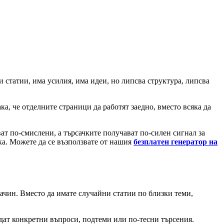
 статии, има усилия, има идеи, но липсва структура, липсва
а, че отделните страници да работят заедно, вместо всяка да
ват по-смислени, а търсачките получават по-силен сигнал за
ка. Можете да се възползвате от нашия
безплатен генератор на
ачин. Вместо да имате случайни статии по близки теми,
дат конкретни въпроси, подтеми или по-тесни търсения.