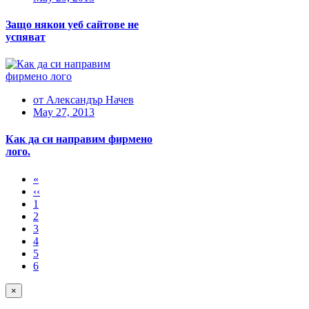
Защо някои уеб сайтове не
успяват
от
Александър Начев
May 27, 2013
Как да си направим фирмено
лого.
«
‹‹
1
2
3
4
5
6
×