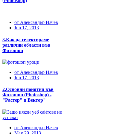
(Photоshop)
от
Александър Начев
Jun 17, 2013
3.Как да селектираме
различни области във
Фотошоп
от
Александър Начев
Jun 17, 2013
2.Основни понятия във
Фотошоп (Photoshop) -
"Растер" и Вектор"
от
Александър Начев
May 29, 2013