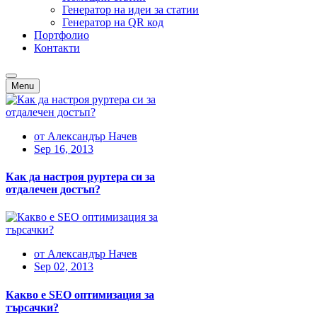
Генератор на идеи за статии
Генератор на QR код
Портфолио
Контакти
Menu
от
Александър Начев
Sep 16, 2013
Как да настроя руртера си за
отдалечен достъп?
от
Александър Начев
Sep 02, 2013
Какво е SEO оптимизация за
търсачки?