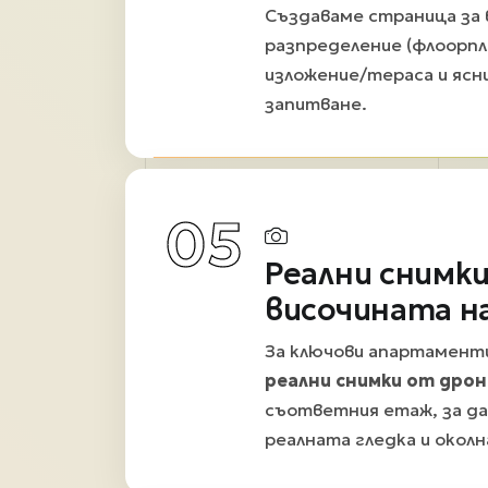
Създаваме страница за 
разпределение (флоорпла
изложение/тераса и ясн
запитване.
05
Реални снимк
височината н
За ключови апартамент
реални снимки от дрон
съответния етаж, за д
реалната гледка и околн