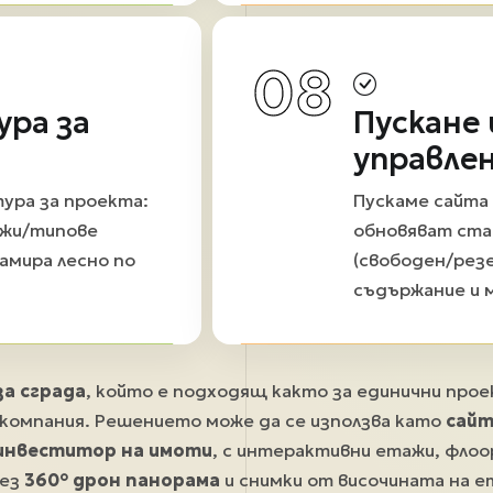
08
ура за
Пускане 
управле
ура за проекта:
Пускаме сайта 
ажи/типове
обновяват ста
амира лесно по
(свободен/рез
съдържание и 
а сграда
, който е подходящ както за единични прое
компания. Решението може да се използва като
сайт
 инвеститор на имоти
, с интерактивни етажи, флоо
рез
360° дрон панорама
и снимки от височината на ет