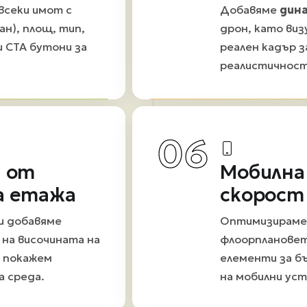
всеки имот с
Добавяме
дина
н), площ, тип,
дрон, като ви
и CTA бутони за
реален кадър з
реалистичност
06
и от
Мобилна
а етажа
скорост
и добавяме
Оптимизираме
на височината на
флоорпланове
а покажем
елементи за б
а среда.
на мобилни ус