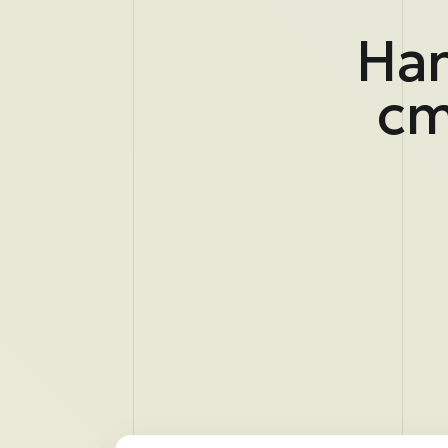
На
ст