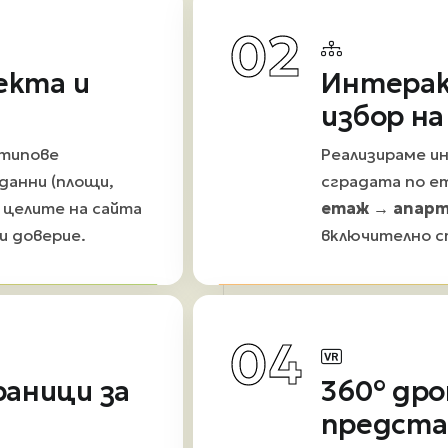
02
екта и
Интерак
избор н
 типове
Реализираме и
данни (площи,
сградата по ет
 целите на сайта
етаж → апар
и доверие.
включително с
04
аници за
360° дро
предста