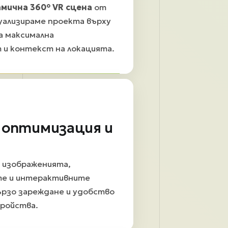
мична 360° VR сцена
от
зуализираме проекта върху
а максимална
 и контекст на локацията.
 оптимизация и
 изображенията,
те и интерактивните
ързо зареждане и удобство
тройства.