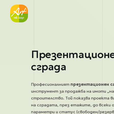
Премини към основното съдържание
Презентационе
сграда
Професионалният
презентационен са
инструмент за продажба на имоти „на 
строителство. Той показва проекта ви
на сградата, през етажите, до всеки
параметри и статус (свободен/резерв