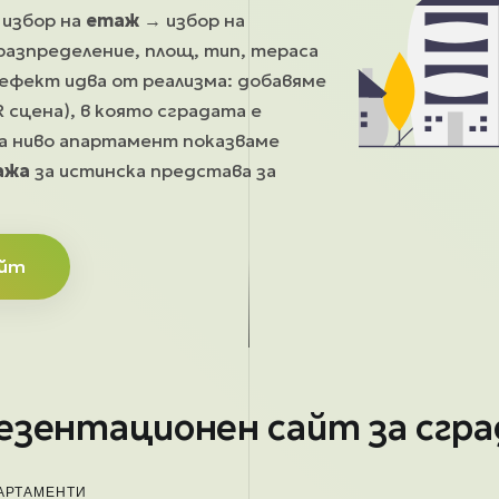
 избор на
етаж
→ избор на
разпределение, площ, тип, тераса
ефект идва от реализма: добавяме
 сцена), в която сградата е
на ниво апартамент показваме
ажа
за истинска представа за
айт
резентационен сайт за сгра
ПАРТАМЕНТИ