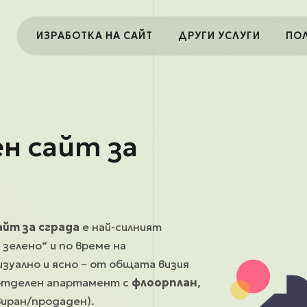
Main navigation
ИЗРАБОТКА НА САЙТ
ДРУГИ УСЛУГИ
ПО
н сайт за
йт за сграда
е най-силният
зелено“ и по време на
зуално и ясно – от общата визия
 отделен апартамент с
флоорплан
,
иран/продаден).