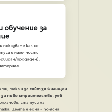
и обучение за
ние
и показваме как се
туси и наличности
ервиран/продаден),
материали.
кти, така и за
сайт за жилищен
 за ново строителство
,
уеб
рпланове, статуси на
ажа. Целта е една – по-ясна