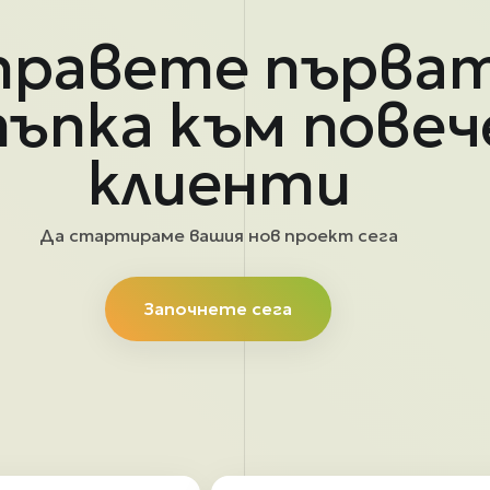
правете първа
ъпка към повеч
клиенти
Да стартираме вашия нов проект сега
Започнете сега