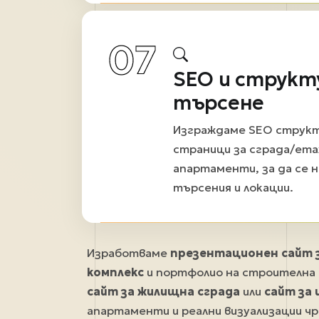
07
SEO и структ
търсене
Изграждаме SEO структ
страници за сграда/ет
апартаменти, за да се н
търсения и локации.
Изработваме
презентационен сайт з
комплекс
и портфолио на строителна 
сайт за жилищна сграда
или
сайт за
апартаменти и реални визуализации ч