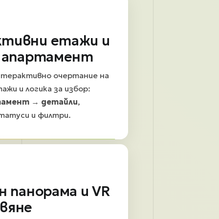
тивни етажи и
а апартамент
нтерактивно очертание на
ажи и логика за избор:
тамент → детайли
,
татуси и филтри.
н панорама и VR
вяне