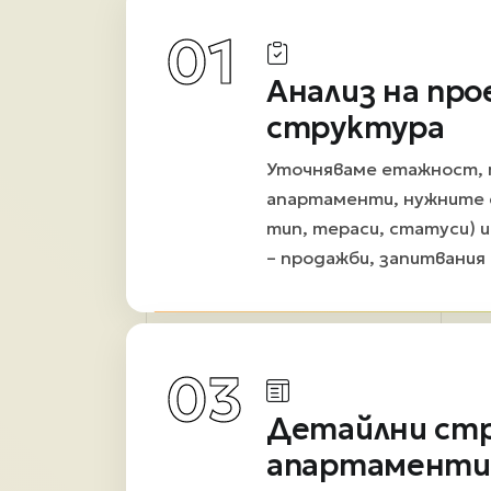
01
Анализ на про
структура
Уточняваме етажност,
апартаменти, нужните 
тип, тераси, статуси) и
– продажби, запитвания 
03
Детайлни стр
апартаменти