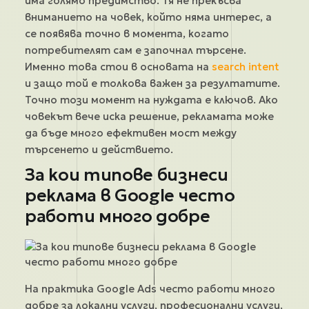
има голямо предимство. Тя не прекъсва
вниманието на човек, който няма интерес, а
се появява точно в момента, когато
потребителят сам е започнал търсене.
Именно това стои в основата на
search intent
и защо той е толкова важен за резултатите.
Точно този момент на нуждата е ключов. Ако
човекът вече иска решение, рекламата може
да бъде много ефективен мост между
търсенето и действието.
За кои типове бизнеси
реклама в Google често
работи много добре
На практика Google Ads често работи много
добре за локални услуги, професионални услуги,