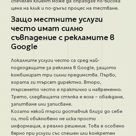
спечелен клиент може да оправдае по-висока
цена на клик и по-дълъг процес на тестване.
Защо местните услуги
често имат силно
съвпадение с рекламите в
Google
Локалните услуги често са сред най-
подходящите за реклама в Google, защото
комбинират три силни предимства. Първо,
хората ги търсят директно. Второ,
търсенето често е практично и навременно.
Трето, следващата стъпка е ясна – обаждане,
запитване или записване.
Когато някой търси доставчик близо до себе
си, той обикновено не иска просто
информация, а реално решение. Това е особено
вярно при услуги със спешен или конкретен