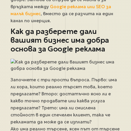
връзката между
Google реклама или SEO за
малък бизнес
, вместо да се разчита на един
канал по инерция.
Как да разберете дали
вашият бизнес има добра
основа за Google реклама
Започнете с три прости въпроса. Първо: има
ли хора, които реално търсят това, което
предлагате? Второ: достатъчно ясно ли е
какво точно продавате или каква услуга
предлагате? Трето: има ли смислена
стойност в един спечелен клиент, така че
рекламата да може да се изплати?
Ако има реално търсене, ясен път от търсене