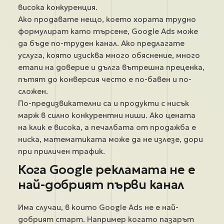
висока конкуренция.
Ако продавате нещо, което хората трудно
формулират като търсене, Google Ads може
да бъде по-труден канал. Ако предлагате
услуга, която изисква много обяснение, много
етапи на доверие и дълга вътрешна преценка,
пътят до конверсия често е по-бавен и по-
сложен.
По-предизвикателни са и продукти с нисък
марж в силно конкурентни ниши. Ако цената
на клик е висока, а печалбата от продажба е
ниска, математиката може да не излезе, дори
при приличен трафик.
Кога Google рекламата не е
най-добрият първи канал
Има случаи, в които Google Ads не е най-
добрият старт. Например когато пазарът