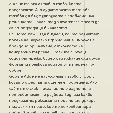
още не търси активно това, което
предлагате. Ако аудиторията тепърва
трябва да бъде запозната с проблема или
решението, каналите за awareness могат да
са по-подходящи в началото.
Същото важи и за бизнеси, които разчитат
повече на визуално вдъхновение, импулс или
брандово привличане, отколкото на
конкретно търсене. В такива ситуации
социални мрежи, видео съдържание или други
формати понякога подготвят терена по-
добре.
Google Ads не е най-силният първи избор и
когато офертата още не е подредена. Ако
сайтът е слаб, посланието е размито, а
потребителят не разбира веднага какво
предлагате, рекламата просто ще докара
трафик към нещо, което не конвертира
добре. Затова си струва да се мисли и за