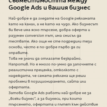
съвместимостта между
Google Ads и вашия бизнес
Най-добре е да гледате на Google рекламата
като на канал, а не като на чудо. Ако бизнесът
ви вече има ясно търсене, добра оферта и
разумен conversion път, има смисъл да
тествате. Ако още не сте подредили тези
основи, често е по-добре първо да ги
оправите.
Това не значи да отлагате безкрайно.
Напротив. Но е много по-умно да започнете с
реалистична преценка, отколкото с
надеждата, че самата реклама ще реши
проблеми в позиционирането, сайта или
офертата.
Затова Google Ads работи най-добре не за
„всеки бизнес“, а за бизнеси, при които
търсенето, офертата и пътят към действие