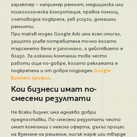
характер – например ремонт, медицинска или
психологическа консултация, правна помощ,
счетоводна подкрепа, уеб услуги, домашни
ремонти.
При такъв модел Google Ads има ясен смисъл,
защото улавя потребителя точно когато
търсенето вече е започнало, а действието е
близо. За локални компании това често
работи още по-добре, когато рекламата е
подкрепена и от добре подреден
Google
Business профил
.
Кои бизнеси имат по-
смесени резултати
Не всеки бизнес има еднакво добри
предпоставки. По-смесени резултати често
имат компании с неясна оферта, дълъг процес
на вземане на решение, нисък марж или твърде