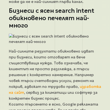
може да не е най-силният първи канал.
Бизнеси с ясен search intent
обикновено печелят най-
много
Най-силните резултати обикновено идват
при бизнеси, които отговарят на вече
съществуваща нужда. Това означава, че
клиентът не просто разглежда, а търси
решение с конкретно намерение. Например
човек търси счетоводни услуги, ремонт на
покрив, адвокат по трудово право,
изработка
на сайт
, сервиз за климатици или софтуер за
конкретен бизнес процес.
Когато търсенето е ясно, Google рекламата