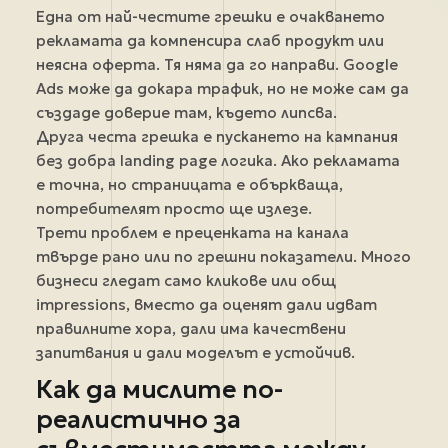
Една от най-честите грешки е очакването
рекламата да компенсира слаб продукт или
неясна оферта. Тя няма да го направи. Google
Ads може да докара трафик, но не може сам да
създаде доверие там, където липсва.
Друга честа грешка е пускането на кампания
без добра landing page логика. Ако рекламата
е точна, но страницата е объркваща,
потребителят просто ще излезе.
Трети проблем е преценката на канала
твърде рано или по грешни показатели. Много
бизнеси гледат само кликове или общ
impressions, вместо да оценят дали идват
правилните хора, дали има качествени
запитвания и дали моделът е устойчив.
Как да мислите по-
реалистично за