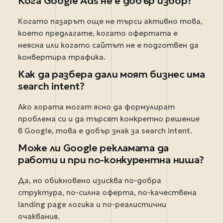
Кога Google Ads не е добър избор?
Когато пазарът още не търси активно това,
което предлагате, когато офертата е
неясна или когато сайтът не е подготвен да
конвертира трафика.
Как да разбера дали моят бизнес има
search intent?
Ако хората могат ясно да формулират
проблема си и да търсят конкретно решение
в Google, това е добър знак за search intent.
Може ли Google рекламата да
работи и при по-конкурентна ниша?
Да, но обикновено изисква по-добра
структура, по-силна оферта, по-качествена
landing page логика и по-реалистични
очаквания.