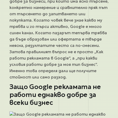
добре за бизнеси, при които има ясно търсене,
конкретно намерение и сравнително пряк път
от търсенето до запитването или
покупката. Когато човек вече знае какво му
трябва и го търси активно, Google е много
силен канал. Когато пазарът тепърва трябва
да бъде образован или офертата е твърде
неясна, резултатите често са по-смесени.
Затова правилният въпрос не е просто „Как
работи рекламата в Google“, а „при какви
условия работи добре за моя тип бизнес“.
Именно това определя дали ще получите
стойност или само разход.
Защо Google рекламата не
работи еднакво добре за
всеки бизнес