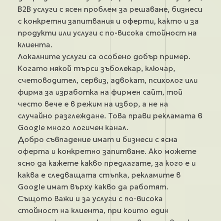
B2B услуги с ясен проблем за решаване, бизнеси
с конкретни запитвания и оферти, както и за
продукти или услуги с по-висока стойност на
клиента.
Локалните услуги са особено добър пример.
Когато някой търси зъболекар, ключар,
счетоводител, сервиз, адвокат, психолог или
фирма за изработка на фирмен сайт, той
често вече е в режим на избор, а не на
случайно разглеждане. Това прави рекламата в
Google много логичен канал.
Добро съвпадение имат и бизнеси с ясна
оферта и конкретно запитване. Ако можете
ясно да кажете какво предлагате, за кого е и
каква е следващата стъпка, рекламите в
Google имат върху какво да работят.
Същото важи и за услуги с по-висока
стойност на клиента, при които един