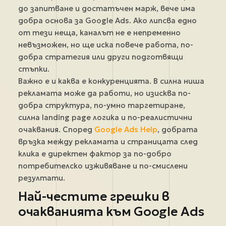
до запитване и достатъчен марж, вече има
добра основа за Google Ads. Ако липсва едно
от тези неща, каналът не е непременно
невъзможен, но ще иска повече работа, по-
добра стратегия или други подготвящи
стъпки.
Важно е и каква е конкуренцията. В силна ниша
рекламата може да работи, но изисква по-
добра структура, по-умно таргетиране,
силна landing page логика и по-реалистични
очаквания. Според
Google Ads Help
, добрата
връзка между рекламата и страницата след
клика е директен фактор за по-добро
потребителско изживяване и по-смислени
резултати.
Най-честите грешки в
очакванията към Google Ads