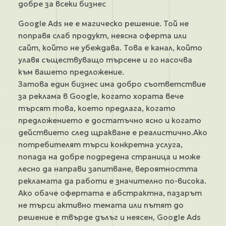
Google Ads не е магическо решение. Той не
поправя слаб продукт, неясна оферта или
сайт, който не убеждава. Това е канал, който
улавя съществуващо търсене и го насочва
към вашето предложение.
Затова един бизнес има добро съответствие
за реклама в Google, когато хората вече
търсят това, което предлага, когато
предложението е достатъчно ясно и когато
действието след щракване е реалистично.Ако
потребителят търси конкретна услуга,
попада на добре подредена страница и може
лесно да направи запитване, вероятността
рекламата да работи е значително по-висока.
Ако обаче офертата е абстрактна, пазарът
не търси активно темата или пътят до
решение е твърде дълъг и неясен, Google Ads