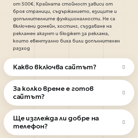
от 500€. Крайната стойност зависи от
броя страници, съдържанието, езиците и
допълнителните функционалности. Не са
включени домейн, хостинг, създаване на
рекламен акаунт и бюджет за реклама,
които евентуално биха били допълнителен
разход
Какво включва сайтът?
Получавате до 10 страници на 1 език,
За колко време е готов
WordPress система за управление, мобилен
сайтът?
дизайн, базова SEO структура, контактна
форма, карта, базова техническа настройка
и 3 месеца начална поддръжка.
Обикновено сайтът е готов за около 7
Ще изглежда ли добре на
работни дни, ако имаме нужните текстове и
телефон?
снимки. Ако ги нямате и нямате претенции
към тях, можем да използваме изкуствен