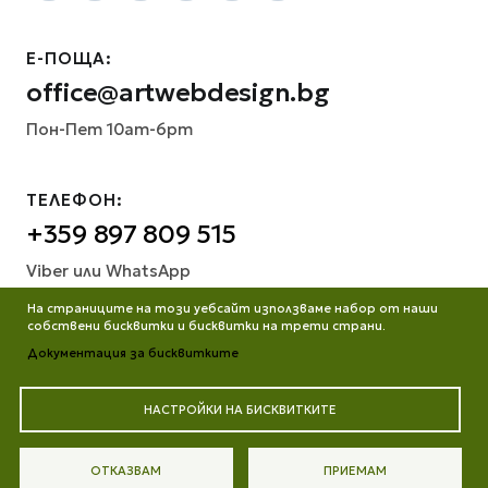
Е-ПОЩА:
office@artwebdesign.bg
Пон-Пет 10am-6pm
ТЕЛЕФОН:
+359 897 809 515
Viber или WhatsApp
На страниците на този уебсайт използваме набор от наши
собствени бисквитки и бисквитки на трети страни.
Документация за бисквитките
НАСТРОЙКИ НА БИСКВИТКИТЕ
Всички права запазени. Работим от ©2013 до днес
ОТКАЗВАМ
ПРИЕМАМ