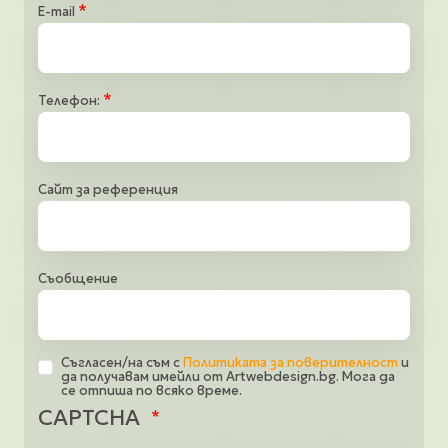
E-mail
Телефон:
Сайт за референция
Съобщение
Съгласен/на съм с
Политиката за поверителност
и
да получавам имейли от Artwebdesign.bg. Мога да
се отпиша по всяко време.
CAPTCHA