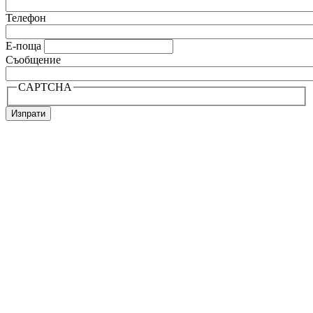
Телефон
Е-поща
Съобщение
CAPTCHA