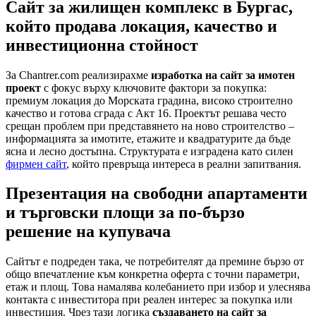
Сайт за жилищен комплекс в Бургас,
който продава локация, качество и
инвестиционна стойност
За Chantrer.com реализирахме
изработка на сайт за имотен
проект
с фокус върху ключовите фактори за покупка:
премиум локация до Морската градина, високо строително
качество и готова сграда с Акт 16. Проектът решава често
срещан проблем при представянето на ново строителство –
информацията за имотите, етажите и квадратурите да бъде
ясна и лесно достъпна. Структурата е изградена като силен
фирмен сайт
, който превръща интереса в реални запитвания.
Презентация на свободни апартаменти
и търговски площи за по-бързо
решение на купувача
Сайтът е подреден така, че потребителят да премине бързо от
общо впечатление към конкретна оферта с точни параметри,
етаж и площ. Това намалява колебанието при избор и улеснява
контакта с инвеститора при реален интерес за покупка или
инвестиция. Чрез тази логика
създаването на сайт за