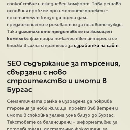
спокойствие и ежедневен комфорт. Това решава
основния проблем при имотните проекти –
посетителят бързо да оцени дали
предложението е релевантно за неговите нужди.
Така
дигиталното представяне на жилищен
комплекс
филтрира по-качествен интерес и се
вписва в силна стратегия за
изработка на сайт
.
SEO съдържание за търсения,
свързани с ново
строителство и имоти в
Бургас
Семантичната рамка е изградена да покрива
търсения за нови жилища, проект във Ветрен и
имоти в спокойна зелена зона близо до Бургас.
Текстовете са балансирани – информативни за
потребителя и достатъчно фокусирани за