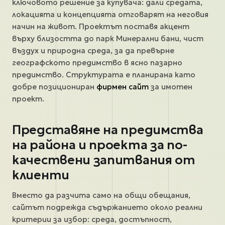
ключовото решение за купувача: дали средата,
локацията и концепцията отговарят на неговия
начин на живот. Проектът поставя акцент
върху близостта до парк Минерални бани, чист
въздух и природна среда, за да превърне
географското предимство в ясно пазарно
предимство. Структурата е планирана като
добре позициониран
фирмен сайт
за имотен
проект.
Представяне на предимства
на района и проекта за по-
качествени запитвания от
клиенти
Вместо да разчита само на общи обещания,
сайтът подрежда съдържанието около реални
критерии за избор: среда, достъпност,