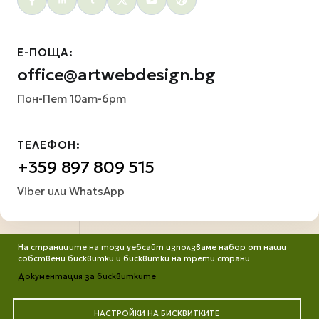
Е-ПОЩА:
office@artwebdesign.bg
Пон-Пет 10am-6pm
ТЕЛЕФОН:
+359 897 809 515
Viber или WhatsApp
На страниците на този уебсайт използваме набор от наши
собствени бисквитки и бисквитки на трети страни.
Документация за бисквитките
НАСТРОЙКИ НА БИСКВИТКИТЕ
Всички права запазени. Работим от ©2013 до днес