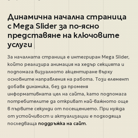
Динамична начална страница
с Mega Slider за по-ясно
представяне на ключовите
услуги
За началната страница е интегриран Mega Slider,
който реализира анимация на хедър секцията и
подпомага визуалното акцентиране върху
основните направления на работа. Този елемент
добавя динамика, без да променя
информативната цел на сайта, като подпомага
потребителите да откриват най-важното още
в първите секунди от посещението. При нужда
от устойчивост и актуализации е подходяща
последваща
поддръжка на сайт
.