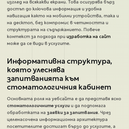
изглед на всякакви екрани. Това осигурява бърз
достъп до ключова информация и удобна
навигация както на мобилни устройства, така и
на десктоп, без компромис в четимостта и
структурата на съдържанието. Повече
контекст за подхода при
изработка на сайт
може да се види в услугите.
Информативна структура,
която улеснява
запитванията към
стоматологичния кабинет
Основната роля на уебсайта е да представя ясно
стоматологичните услуги
и да подпомага
обработката на
заявки за запитвания
. Чрез
целенасочена информационна архитектура
посетителите достигат бързо до услугите, а