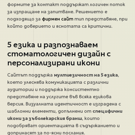
формите за контакт поддържат логичен поток
за изпращане на запитване. Решението е
подходящо за
фирмен сайт
тип представяне, при
който доверието и яснотата са критични.
5 езика и разпознаваем
стоматологичен дизайн с
персонализирани икони
Сайтът поддържа
мултиезичност на 5 езика
,
което улеснява комуникацията с различни
аудитории и поддържа консистентно
представяне на услугите във всяка езикова
версия. Визуалната идентичност е изградена с
шаблонни елементи, допълнени от
специфични
икони за зъболекарския бранш
, които
подобряват ориентацията в съдържанието и
допринасят за по-ясни послания.