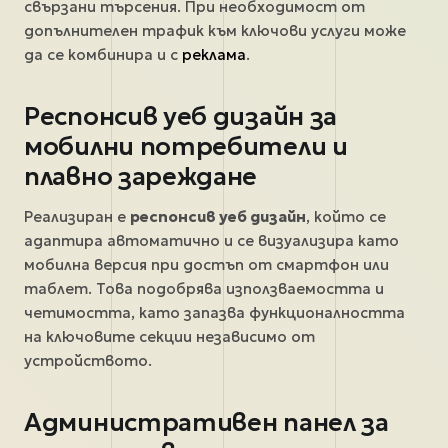
свързани търсения. При необходимост от
допълнителен трафик към ключови услуги може
да се комбинира и с
реклама
.
Респонсив уеб дизайн за
мобилни потребители и
плавно зареждане
Реализиран е
респонсив уеб дизайн
, който се
адаптира автоматично и се визуализира като
мобилна версия при достъп от смартфон или
таблет. Това подобрява използваемостта и
четимостта, като запазва функционалността
на ключовите секции независимо от
устройството.
Административен панел за