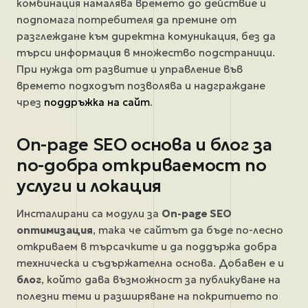
комбинация намалява времето до действие и
подпомага потребителя да премине от
разглеждане към директна комуникация, без да
търси информация в множество подстраници.
При нужда от развитие и управление във
времето подходът позволява и надграждане
чрез
поддръжка на сайт
.
On-page SEO основа и блог за
по-добра откриваемост по
услуги и локация
Инсталирани са модули за
On-page SEO
оптимизация
, така че сайтът да бъде по-лесно
откриваем в търсачките и да поддържа добра
техническа и съдържателна основа. Добавен е и
блог
, който дава възможност за публикуване на
полезни теми и разширяване на покритието по