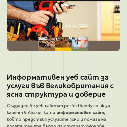
Информативен уеб сайт за
услуги във Великобритания с
ясна структура и доверие
Създаден бе уеб сайтът perfecthandy.co.uk за
клиент в Англия като
информативен сайт
,
който представя услугите ясно и помага на
посетителите бързо да открият ключова