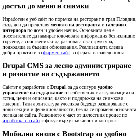
достъп до меню и снимки
Изработен е уеб сайт по поръчка на ресторант в град Пловдив,
създаден да представя
менюто на ресторанта
и
галерии с
интериора
по ясен и удобен начин. Основната цел е
посетителите да намират ключовата информация без излишно
търсене, а собственикът да разполага със структура,
подходяща за бъдещи обновявания. Реализацията следва
добри практики за
фирмен сайт
в сферата на заведенията.
Drupal CMS за лесно администриране
и развитие на съдържанието
Сайтът е разработен с
Drupal
, за да осигури
удобно
управление на съдържание
от собственика: актуализация на
ястия, цени и описания, както и поддръжка на снимкови
галерии. Тази архитектура улеснява бъдещо разширяване с
нови секции и функционалности, без да се променя основната
логика на сайта. Решението е част от цялостния процес по
изработка на сайт
с фокус върху гъвкавост и контрол.
Мобилна визия с Bootstrap за удобно