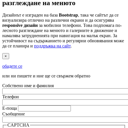
разглеждане на менюто
Дизайнът е изграден на база
Bootstrap
, така че сайтът да се
визуализира отлично на различни екрани и да осигурява
responsive дизайн
за мобилни телефони. Това подпомага по-
лесното разглеждане на менюто и галериите в движение и
намалява затрудненията при навигация на малък екран. За
устойчивост на съдържанието и регулярни обновявания може
да се планира и
поддръжка на сайт
.
×
обадете се
или ни пишете и ние ще се свържем обратно
Собствено име и фамилия
Телефон
Е-поща
Съобщение
CAPTCHA