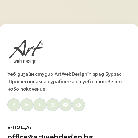
Уеб дизайн студио ArtWebDesign™ град Бургас.
Професионална изработка на уеб сайтове от
ново поколение.
Social menu
Е-ПОЩА:
office@artwebdesign.bg