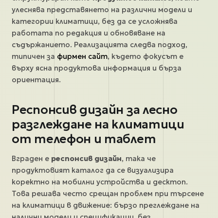
улеснява представянето на различни модели и
категории климатици, без да се усложнява
работата по редакция и обновяване на
съдържанието. Реализацията следва подход,
типичен за
фирмен сайт
, където фокусът е
върху ясна продуктова информация и бърза
ориентация.
Респонсив дизайн за лесно
разглеждане на климатици
от телефон и таблет
Вграден е
респонсив дизайн
, така че
продуктовият каталог да се визуализира
коректно на мобилни устройства и десктоп.
Това решава често срещан проблем при търсене
на климатици в движение: бързо преглеждане на
налични модели и спецификации, без