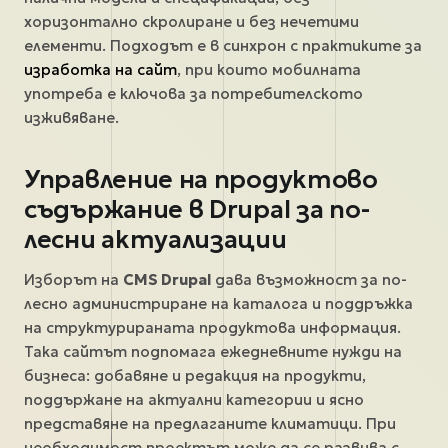
хоризонтално скролиране и без нечетими
елементи. Подходът е в синхрон с практиките за
изработка на сайт
, при които мобилната
употреба е ключова за потребителското
изживяване.
Управление на продуктово
съдържание в Drupal за по-
лесни актуализации
Изборът на
CMS Drupal
дава възможност за по-
лесно администриране на каталога и поддръжка
на структурираната продуктова информация.
Така сайтът подпомага ежедневните нужди на
бизнеса: добавяне и редакция на продукти,
поддържане на актуални категории и ясно
представяне на предлаганите климатици. При
необходимост проектът може да се развива с