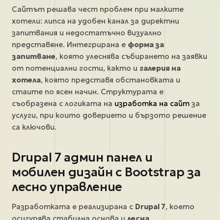
Сайтът решава чест проблем при малките
хотели: липса на удобен канал за директни
запитвания и недостатъчно визуално
представяне. Интегрирана е
форма за
запитване
, която улеснява събирането на заявки
от потенциални гости, както и
галерия на
хотела
, която представя обстановката и
стаите по ясен начин. Структурата е
съобразена с логиката на
изработка на сайт
за
услуги, при които доверието и бързото решение
са ключови.
Drupal 7 админ панел и
мобилен дизайн с Bootstrap за
лесно управление
Разработката е реализирана с
Drupal 7
, което
осигурява стабилна основа и
лесна