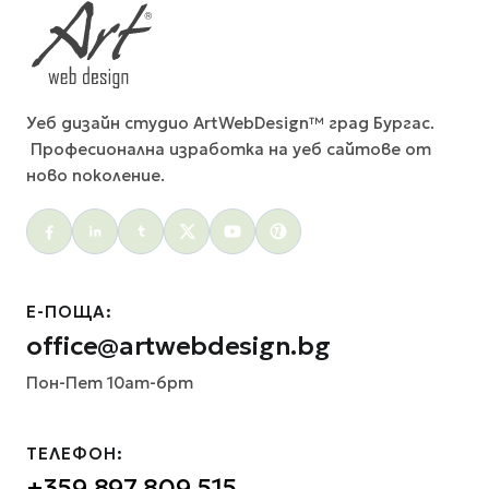
Уеб дизайн студио ArtWebDesign™ град Бургас.
Професионална изработка на уеб сайтове от
ново поколение.
Social menu
Е-ПОЩА:
office@artwebdesign.bg
Пон-Пет 10am-6pm
ТЕЛЕФОН:
+359 897 809 515