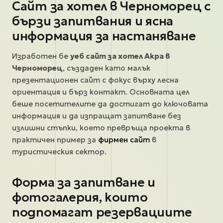
Сайт за хотел в Черноморец с
бързи запитвания и ясна
информация за настаняване
Изработен бе
уеб сайт за хотел Акра в
Черноморец
, създаден като малък
презентационен сайт с фокус върху лесна
ориентация и бърз контакт. Основната цел
беше посетителите да достигат до ключовата
информация и да изпращат запитване без
излишни стъпки, което превръща проекта в
практичен пример за
фирмен сайт
в
туристическия сектор.
Форма за запитване и
фотогалерия, които
подпомагат резервациите