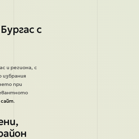
Бургас с
д
ас и региона, с
о избрания
нето при
елевантното
 сайт
.
ени,
район