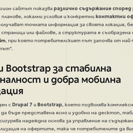
егион сайтът показва
различно съдържание според
 планове, локални условия и конкретни
контактни о
олучават точната информация за своята локация, б
 страници или файлове, а структурата е съобразена 
йт
, при която потребителският път започва от най
тът“.
 и Bootstrap за стабилна
налност и добра мобилна
зация
ден с
Drupal 7
и
Bootstrap
, което позволява комплексн
 да бъде представена ясно и удобно на десктоп, таб
игурява надеждна основа за управление на съдържа
ализация на офертите, така че потребителите да в