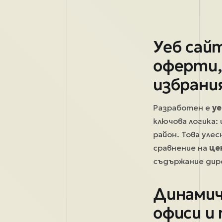
Уеб сай
оферти,
избрани
Разработен е
уе
ключова логика:
район. Това уле
сравнение на
це
съдържание дире
Динамич
офиси и 