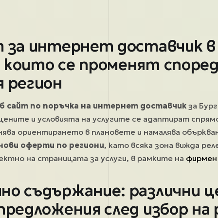
т за интернет доставчик в 
 които се променят споре
я регион
б сайт по поръчка на интернет доставчик
за Бург
 цените и условията на услугите се адаптират спрям
снява ориентирането в плановете и намалява обърква
нови оферти по региони
, като всяка зона вижда р
ктно на страницата за услуги, в рамките на
фирмен
но съдържание: различни ц
предложения след избор на 