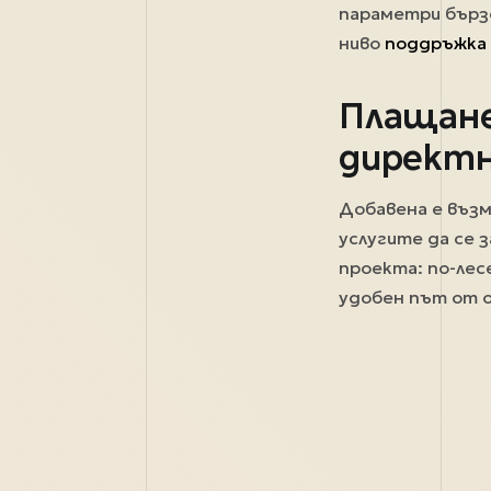
параметри бързо
ниво
поддръжка 
Плащане 
директн
Добавена е въз
услугите да се 
проекта: по-лес
удобен път от 