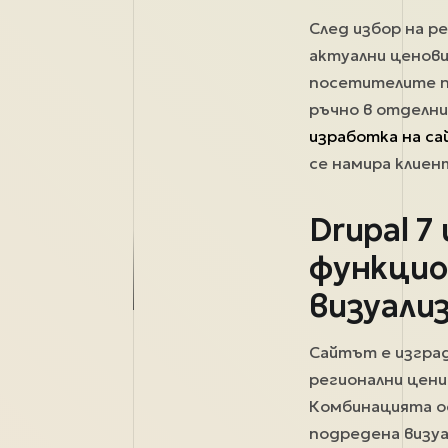
След избор на р
актуални ценови
посетителите п
ръчно в отделни
изработка на са
се намира клиен
Drupal 7
функцио
визуали
Сайтът е изгра
регионални цени
Комбинацията ос
подредена визу