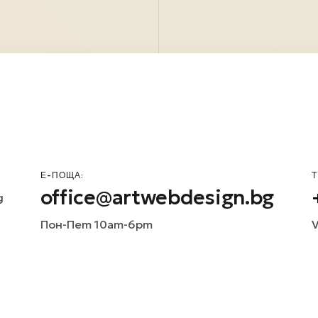
Е-ПОЩА:
Т
office@artwebdesign.bg
д
Пон-Пет 10am-6pm
V