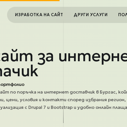
Main navigation
ИЗРАБОТКА НА САЙТ
ДРУГИ УСЛУГИ
ПО
сайт за интерн
ачик
портфолио
сайт по поръчка на интернет доставчик в Бургас, ко
, цени, условия и контакти според избрания регион,
уализация с Drupal 7 и Bootstrap и удобно онлайн плащ