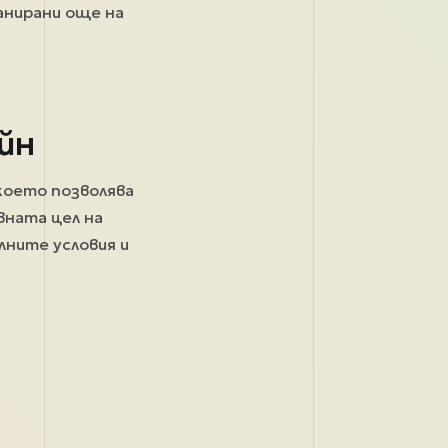
анирани още на
йн
 което позволява
вната цел на
лните условия и