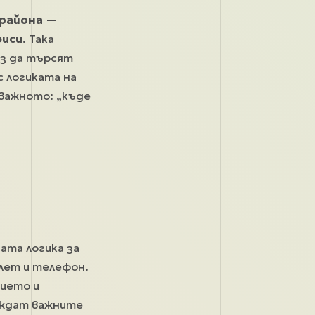
 района
—
фиси
. Така
ез да търсят
с логиката на
-важното: „къде
ата логика за
лет и телефон.
нието и
иждат важните