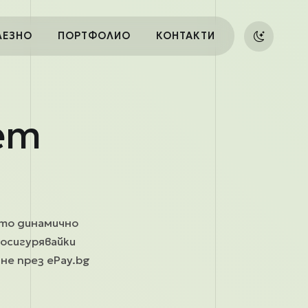
ЛЕЗНО
ПОРТФОЛИО
КОНТАКТИ
ет
йто динамично
 осигурявайки
ане през ePay.bg