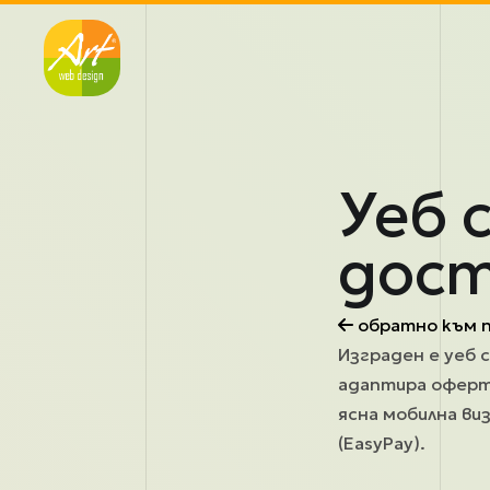
Премини към основното съдържание
Уеб 
дост
обратно към 
Изграден е уеб 
адаптира оферти
ясна мобилна виз
(EasyPay).