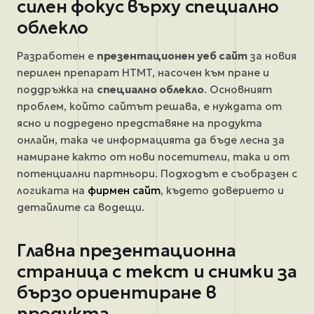
силен фокус върху специално
облекло
Разработен е
презентационен уеб сайт
за новия
перилен препарат HTMT, насочен към пране и
поддръжка на
специално облекло
. Основният
проблем, който сайтът решава, е нуждата от
ясно и подредено представяне на продукта
онлайн, така че информацията да бъде лесна за
намиране както от нови посетители, така и от
потенциални партньори. Подходът е съобразен с
логиката на
фирмен сайт
, където доверието и
детайлите са водещи.
Главна презентационна
страница с текст и снимки за
бързо ориентиране в
продукта