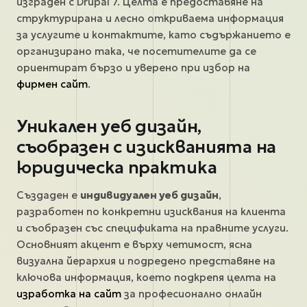
изграден с Drupal 7. Целта е предоставяне на
структурирана и лесно откриваема информация
за услугите и контактите, като съдържанието е
организирано така, че посетителите да се
ориентират бързо и уверено при избор на
фирмен сайт
.
Уникален уеб дизайн,
съобразен с изискванията на
юридическа практика
Създаден е
индивидуален уеб дизайн
,
разработен по конкретни изисквания на клиента
и съобразен със спецификата на правните услуги.
Основният акцент е върху четимост, ясна
визуална йерархия и подредено представяне на
ключова информация, което подкрепя целта на
изработка на сайт
за професионално онлайн