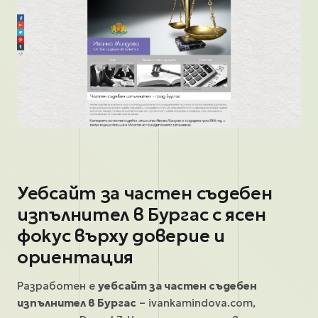
Уебсайт за частен съдебен
изпълнител в Бургас с ясен
фокус върху доверие и
ориентация
Разработен е
уебсайт за частен съдебен
изпълнител в Бургас
– ivankamindova.com,