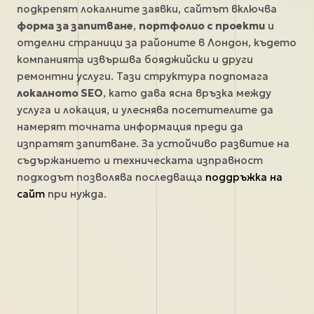
подкрепят локалните заявки, сайтът включва
форма за запитване
,
портфолио с проекти
и
отделни страници за районите в Лондон, където
компанията извършва бояджийски и други
ремонтни услуги. Тази структура подпомага
локалното SEO
, като дава ясна връзка между
услуга и локация, и улеснява посетителите да
намерят точната информация преди да
изпратят запитване. За устойчиво развитие на
съдържанието и техническата изправност
подходът позволява последваща
поддръжка на
сайт
при нужда.