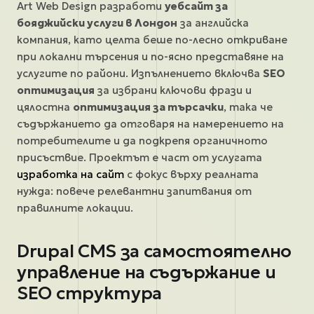
Art Web Design разработи
уебсайт за
бояджийски услуги в Лондон
за английска
компания, като целта беше по-лесно откриване
при локални търсения и по-ясно представяне на
услугите по райони. Изпълнението включва
SEO
оптимизация
за избрани ключови фрази и
цялостна
оптимизация за търсачки
, така че
съдържанието да отговаря на намерението на
потребителите и да подкрепя органичното
присъствие. Проектът е част от услугата
изработка на сайт
с фокус върху реалната
нужда: повече релевантни запитвания от
правилните локации.
Drupal CMS за самостоятелно
управление на съдържание и
SEO структура