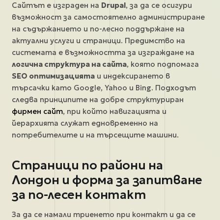
Сайтът е изграден на
Drupal
, за да се осигури
възможност за самостоятелно администриране
на съдържанието и по-лесно поддържане на
актуални услуги и страници. Предимство на
системата е възможността за изграждане на
логична структура на сайта
, която подпомага
SEO оптимизацията
и индексирането в
търсачки като Google, Yahoo и Bing. Подходът
следва принципите на добре структуриран
фирмен сайт
, при който навигацията и
йерархията служат едновременно на
потребителите и на търсещите машини.
Страници по райони на
Лондон и форма за запитване
за по-лесен контакт
За да се намали триенето при контакт и да се