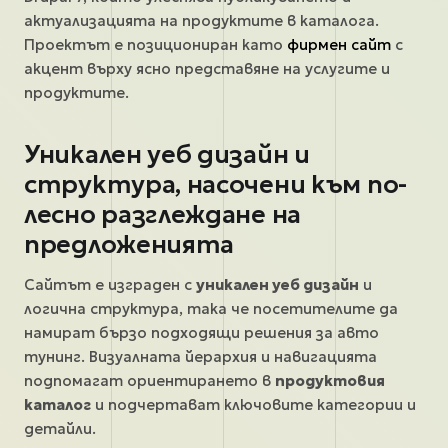
актуализацията на продуктите в каталога.
Проектът е позициониран като
фирмен сайт
с
акцент върху ясно представяне на услугите и
продуктите.
Уникален уеб дизайн и
структура, насочени към по-
лесно разглеждане на
предложенията
Сайтът е изграден с
уникален уеб дизайн
и
логична структура, така че посетителите да
намират бързо подходящи решения за авто
тунинг. Визуалната йерархия и навигацията
подпомагат ориентирането в
продуктовия
каталог
и подчертават ключовите категории и
детайли.