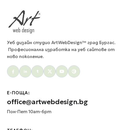
Уеб дизайн студио ArtWebDesign™ град Бургас.
Професионална изработка на уеб сайтове от
ново поколение.
Social menu
Е-ПОЩА:
office@artwebdesign.bg
Пон-Пет 10am-6pm