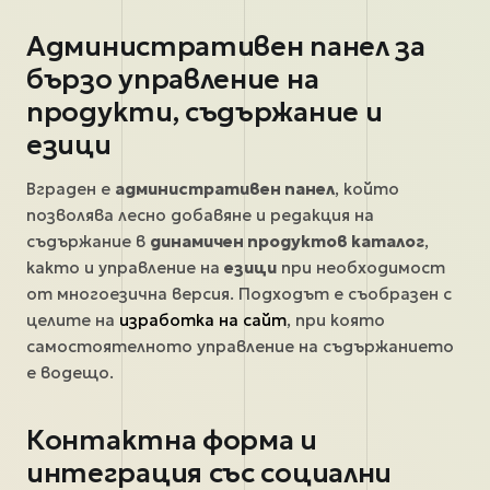
Административен панел за
бързо управление на
продукти, съдържание и
езици
Вграден е
административен панел
, който
позволява лесно добавяне и редакция на
съдържание в
динамичен продуктов каталог
,
както и управление на
езици
при необходимост
от многоезична версия. Подходът е съобразен с
целите на
изработка на сайт
, при която
самостоятелното управление на съдържанието
е водещо.
Контактна форма и
интеграция със социални