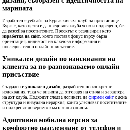
дизайн, съобразен с идентичността на
марината
Изработен е уебсайт за Бургаския яхт клуб на пристанище
Бургас, като целта е да представя клуба ясно и подредено, без
да разсейва посетителите. Проектът е реализиран като
изработка на сайт
, която поставя фокус върху бърза
ориентация, видимост на ключова информация и
последователно онлайн присъствие.
Уникален дизайн по изисквания на
клиента за по-разпознаваемо онлайн
присъствие
Създаден е
уникален дизайн
, разработен по конкретни
изисквания, така че визията да отговаря на стила и характера
на яхт клуба. Подходът следва логиката на
фирмен сайт
с ясна
структура и визуална йерархия, които улесняват посетителите
и подкрепят доверието към организацията.
Адаптивна мобилна версия за
комфортно разглеждане от телефон и