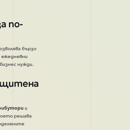
а по-
позволява бързо
и ежедневни
 бизнес нужди.
защитена
трибутори
и
което решава
поделяните