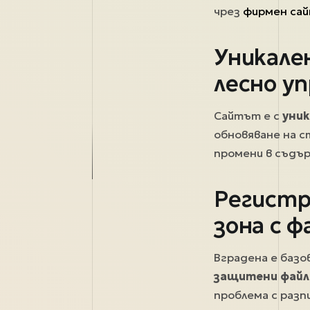
чрез
фирмен са
Уникален
лесно у
Сайтът е с
уник
обновяване на с
промени в съдъ
Регистр
зона с ф
Вградена е базо
защитени файл
проблема с разп