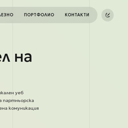
ЛЕЗНО
ПОРТФОЛИО
КОНТАКТИ
л на
икален уеб
на партньорска
рена комуникация