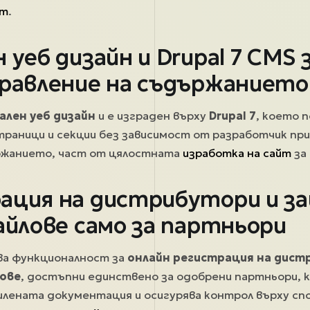
йт
.
 уеб дизайн и Drupal 7 CMS з
правление на съдържанието
ален уеб дизайн
и е изграден върху
Drupal 7
, което 
траници и секции без зависимост от разработчик пр
ржанието, част от цялостната
изработка на сайт
за
ация на дистрибутори и 
айлове само за партньори
ва функционалност за
онлайн регистрация на дис
ове
, достъпни единствено за одобрени партньори, 
илената документация и осигурява контрол върху с