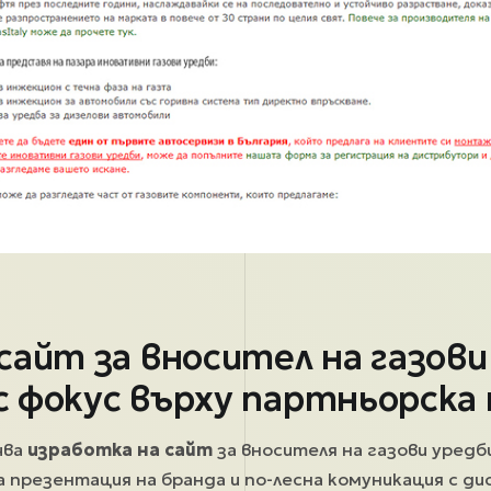
сайт за вносител на газови
 с фокус върху партньорска
чва
изработка на сайт
за вносителя на газови уредби 
а презентация на бранда и по-лесна комуникация с д