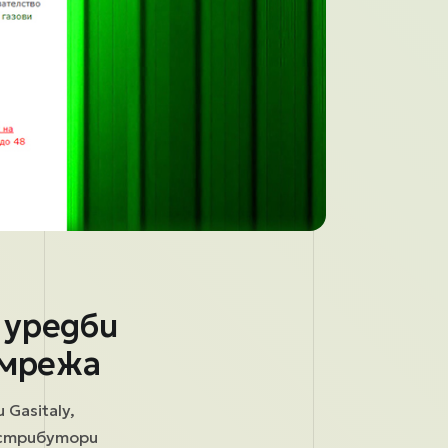
 уредби
 мрежа
Gasitaly,
истрибутори