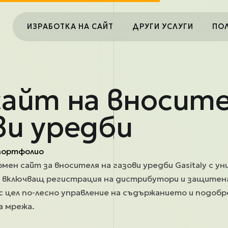
Main navigation
ИЗРАБОТКА НА САЙТ
ДРУГИ УСЛУГИ
ПО
сайт на вносите
ви уредби
портфолио
мен сайт за вносителя на газови уредби Gasitaly с ун
 7, включващ регистрация на дистрибутори и защите
 с цел по-лесно управление на съдържанието и подоб
а мрежа.