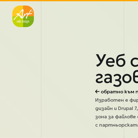
Премини към основното съдържание
Уеб 
газо
обратно към 
Изработен е фир
дизайн и Drupal
зона за файлове
с партньорскат