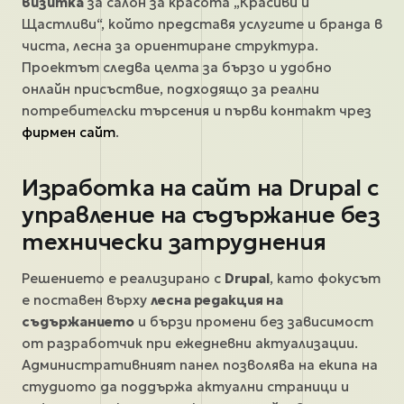
визитка
за салон за красота „Красиви и
Щастливи“, който представя услугите и бранда в
чиста, лесна за ориентиране структура.
Проектът следва целта за бързо и удобно
онлайн присъствие, подходящо за реални
потребителски търсения и първи контакт чрез
фирмен сайт
.
Изработка на сайт на Drupal с
управление на съдържание без
технически затруднения
Решението е реализирано с
Drupal
, като фокусът
е поставен върху
лесна редакция на
съдържанието
и бързи промени без зависимост
от разработчик при ежедневни актуализации.
Административният панел позволява на екипа на
студиото да поддържа актуални страници и