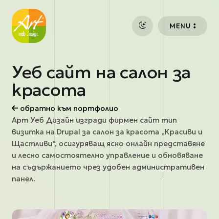
Премини към основното съдържание
MENU
Уеб сайт на салон за
красота
обратно към портфолио
Арт Уеб Дизайн изгради фирмен сайт тип
визитка на Drupal за салон за красота „Красиви и
Щастливи“, осигуряващ ясно онлайн представяне
и лесно самостоятелно управление и обновяване
на съдържанието чрез удобен административен
панел.