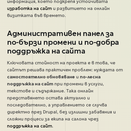
информация, което подкрепя устойчивата
изработка на сайт
и развитието на онлайн
визитката във времето.
Административен панел за
по-бързи промени и по-добра
поддръжка на сайта
Ключовата стойност на проекта е в това, че
сайтът решава практичен проблем: нуждата от
самостоятелно обновяване
и
по-лесна
поддръжка на сайт
при промени в услуги,
текстове и съдържание. Така онлайн
представянето остава актуално и
последователно, а управлението се случва
директно през Drupal, без излишни забавяния и
сложни процеси за екипа на салона чрез
поддръжка на сайт
.