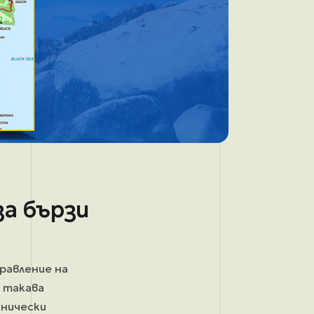
за бързи
правление на
 такава
хнически