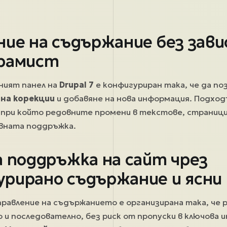
ние на съдържание без зав
рамист
ият панел на
Drupal 7
е конфигуриран така, че да по
 на корекции
и добавяне на нова информация. Подхо
, при който редовните промени в текстове, страници
вната поддръжка.
а поддръжка на сайт чрез
рирано съдържание и ясни
равление на съдържанието е организирана така, че 
о и последователно, без риск от пропуски в ключова 