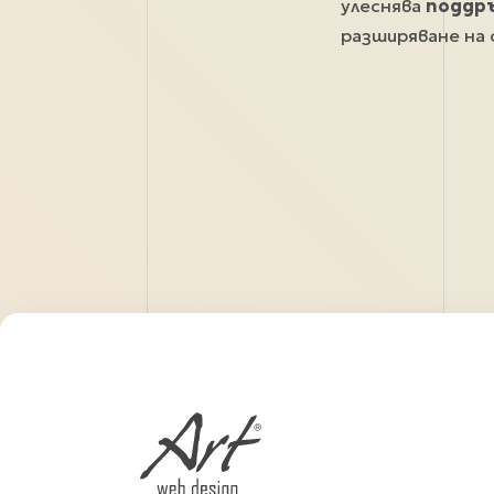
улеснява
поддръ
разширяване на