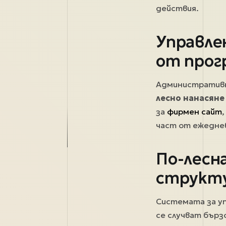
действия.
Управле
от прог
Административн
лесно нанасяне
за
фирмен сайт
част от ежедне
По-лесн
структу
Системата за уп
се случват бърз