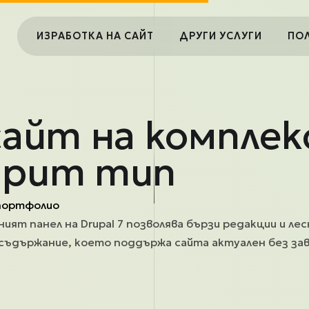
Main navigation
ИЗРАБОТКА НА САЙТ
ДРУГИ УСЛУГИ
ПО
сайт на комплек
трит тип
портфолио
ят панел на Drupal 7 позволява бързи редакции и лес
съдържание, което поддържа сайта актуален без за