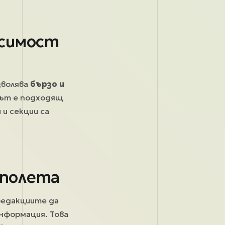
исимост
зволява
бързо и
дът е подходящ
 и секции са
 полета
редакциите да
информация. Това