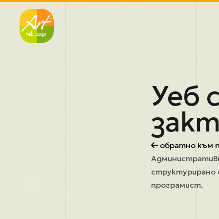
Премини към основното съдържание
Уеб 
зак
обратно към 
Административни
структурирано 
програмист.