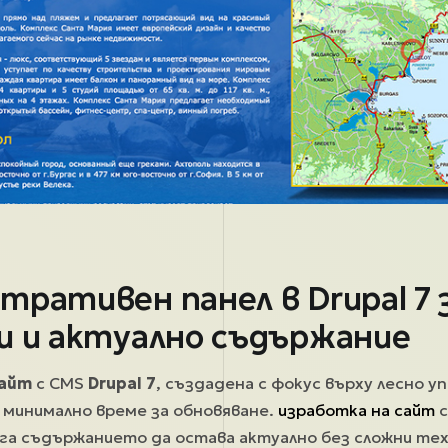
тративен панел в Drupal 7 
и и актуално съдържание
сайт
с CMS
Drupal 7
, създадена с фокус върху лесно у
 минимално време за обновяване.
изработка на сайт
с
га съдържанието да остава актуално без сложни те