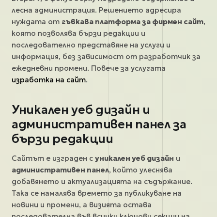
лесна администрация. Решението адресира
нуждата от
гъвкава платформа за фирмен сайт
,
която позволява бързи редакции и
последователно представяне на услуги и
информация, без зависимост от разработчик за
ежедневни промени. Повече за услугата
изработка на сайт
.
Уникален уеб дизайн и
административен панел за
бързи редакции
Сайтът е изграден с
уникален уеб дизайн
и
административен панел
, който улеснява
добавянето и актуализацията на съдържание.
Така се намалява времето за публикуване на
новини и промени, а визията остава
последователна във всички ключови секции на