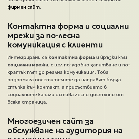
фирмен сайт
.
Контактна форма и социални
мрежи за по-лесна
комуникация с клиенти
Интегрирани са
контактна форма
и връзки към
социални мрежи
, с цел по-удобно запитване и по-
кратък път до реална комуникация. Това
подпомага посетителите да направят бърза
стъпка към контакт, а присъствието в
социалните канали остава лесно достъпно от
всяка страница.
Многоезичен сайт за
обслужване на аудитория на