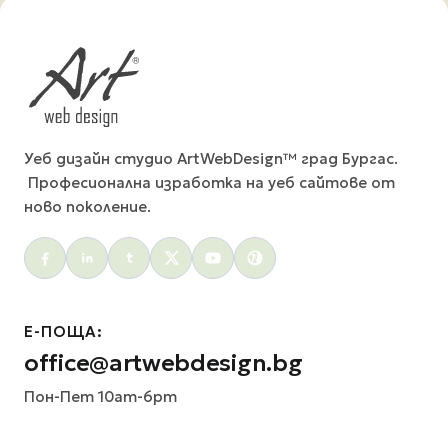
Уеб дизайн студио ArtWebDesign™ град Бургас.
Професионална изработка на уеб сайтове от
ново поколение.
Social menu
Е-ПОЩА:
office@artwebdesign.bg
Пон-Пет 10am-6pm