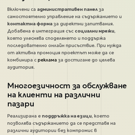
Включени са
административен панел
за
самостоятелно управление на съдържанието и
контактна форма
за директни запитвания.
Добавена е интеграция със
социални мрежи
,
която улеснява споделянето и поддържа
последователно онлайн присъствие. При нужда
от активна промоция проектът може да се
комбинира с
реклама
за достигане до целева
аудитория.
Многоезичност за обслужване
на клиенти на различни
пазари
Реализирана е
поддръжка на езици
, което
позволява съдържанието да се представя на
различни аудитории без компромис в