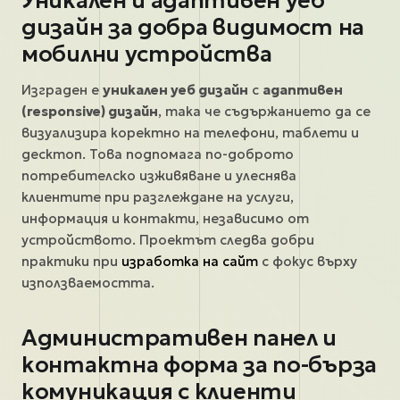
Уникален и адаптивен уеб
дизайн за добра видимост на
мобилни устройства
Изграден е
уникален уеб дизайн
с
адаптивен
(responsive) дизайн
, така че съдържанието да се
визуализира коректно на телефони, таблети и
десктоп. Това подпомага по-доброто
потребителско изживяване и улеснява
клиентите при разглеждане на услуги,
информация и контакти, независимо от
устройството. Проектът следва добри
практики при
изработка на сайт
с фокус върху
използваемостта.
Административен панел и
контактна форма за по-бърза
комуникация с клиенти