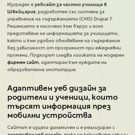
Изграден е
уебсайт за частно училище в
Швейцария
, разработен със система за
управление на съдържанието (CMS) Drupal 7.
Решението е насочено към бързо и ясно
представяне на информацията за училището,
както и към удобно обновяване на съдържание
без зависимост от програмист при ежедневни
промени. Подходът следва логиката на модерен
фирмен сайт
, адаптиран към нуждите на
образователна институция.
Адаптивен уеб дизайн за
родители и ученици, които
търсят информация през
мобилни устройства
Сайтът е изцяло динамичен и е реализиран с
адаптивен уеб дизайн
, така че ключовите секции