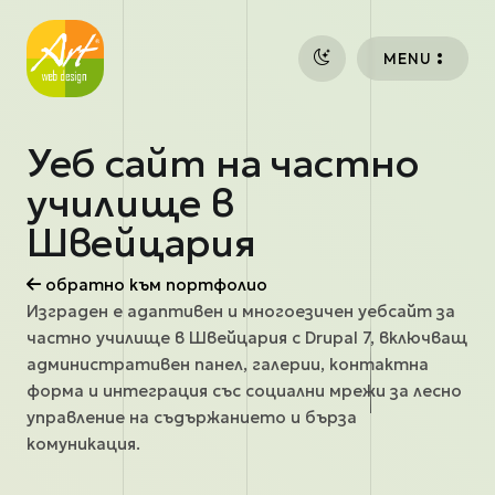
Премини към основното съдържание
MENU
Уеб сайт на частно
училище в
Швейцария
обратно към портфолио
Изграден е адаптивен и многоезичен уебсайт за
частно училище в Швейцария с Drupal 7, включващ
административен панел, галерии, контактна
форма и интеграция със социални мрежи за лесно
управление на съдържанието и бърза
комуникация.