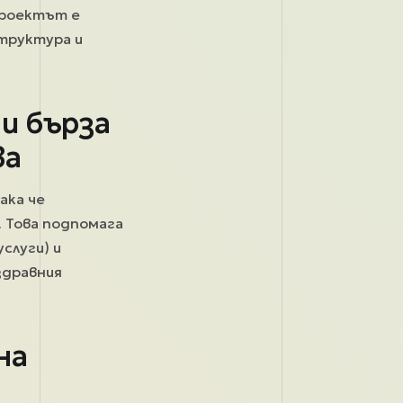
Проектът е
структура и
и бърза
ва
така че
. Това подпомага
слуги) и
здравния
на