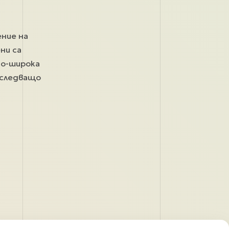
ение на
ни са
по-широка
оследващо