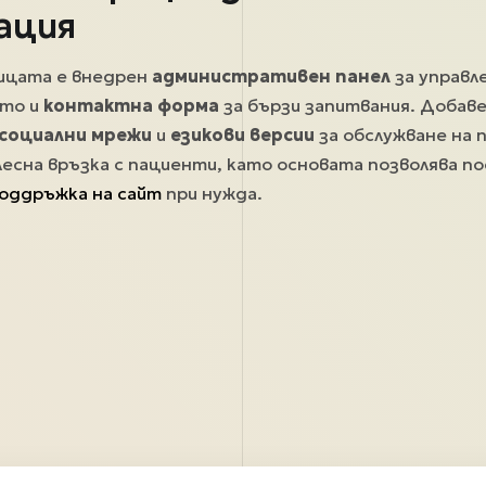
ация
ницата е внедрен
административен панел
за управл
кто и
контактна форма
за бързи запитвания. Добаве
социални мрежи
и
езикови версии
за обслужване на 
лесна връзка с пациенти, като основата позволява п
оддръжка на сайт
при нужда.