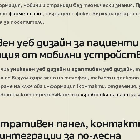
рмация, новини и страници без технически знания. 
ато
фирмен сайт
, създаден с фокус върху надеждна 
я за посетители.
ен уеб дизайн за пациенти 
ция от мобилни устройст
ючва
уникален уеб дизайн
и
адаптивен уеб дизайн
, 
 се визуализира ясно на телефон, таблет и десктоп
ране на ключова информация (контакти, отделения, у
ебителското преживяване при
изработка на сайт
за 
тративен панел, контакт
 интеграции за по-лесна