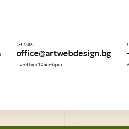
Е-ПОЩА:
Т
office@artwebdesign.bg
д
Пон-Пет 10am-6pm
V