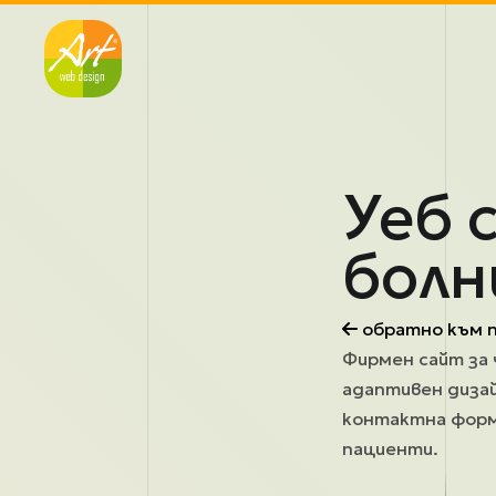
Премини към основното съдържание
Уеб 
болн
обратно към 
Фирмен сайт за 
адаптивен дизай
контактна форма
пациенти.