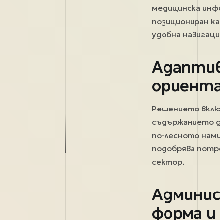
медицинска инфо
позициониран к
удобна навигаци
Адаптив
ориента
Решението вкл
съдържанието да
по-лесното нами
подобрява потр
сектор.
Админис
форма и