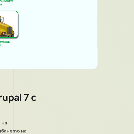
upal 7 с
 на
вяването на