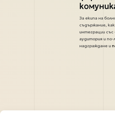
комуник
За екипа на бол
съдържание, ка
интеграции със
аудитория и по-
надграждане и
п