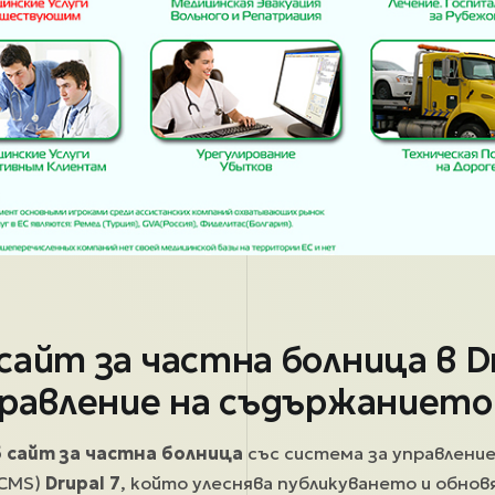
айт за частна болница в Dr
правление на съдържанието
б сайт за частна болница
със система за управление
(CMS)
Drupal 7
, който улеснява публикуването и обно