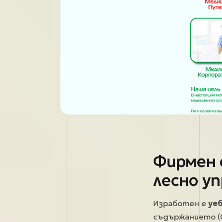
Фирмен с
лесно у
Изработен е
уе
съдържанието 