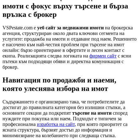
имоти с фокус върху търсене и бърза
връзка с брокер
VSPestate.com е
уеб сайт за недвижими имоти
на брокерска
агенция, структуриран около двата ключови сегмента на
услугите: продажба на имоти и отдаване под наем. Решението
е насочено към най-честия проблем при търсене на имот
онлайн: бързо ориентиране в офертите и лесен контакт с
екипа. Реализацията следва логиката на
фирмен сайт
с ясни
пътеки към подходящи обяви и директна комуникация с
брокер.
Навигация по продажби и наеми,
която улеснява избора на имот
Съдържанието е организирано така, че потребителите да
достигат до правилната категория без излишни стъпки, а
основните секции да подкрепят
търсене на имоти
според
нуждите при покупка или наем. Подходът е типичен за
професионална
изработка на сайт
, при която приоритет са
ясната структура, бързият достъп до информация и
минимизиране на колебанието при следваща стъпка.