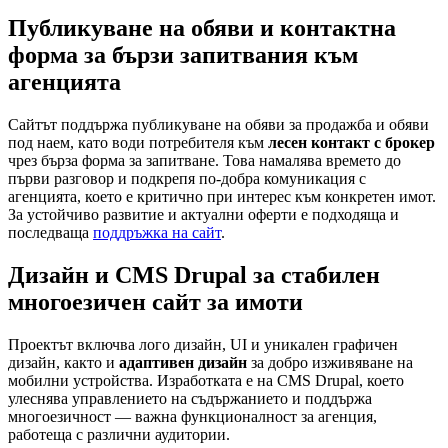
Публикуване на обяви и контактна
форма за бързи запитвания към
агенцията
Сайтът поддържа публикуване на обяви за продажба и обяви
под наем, като води потребителя към
лесен контакт с брокер
чрез бърза форма за запитване. Това намалява времето до
първи разговор и подкрепя по-добра комуникация с
агенцията, което е критично при интерес към конкретен имот.
За устойчиво развитие и актуални оферти е подходяща и
последваща
поддръжка на сайт
.
Дизайн и CMS Drupal за стабилен
многоезичен сайт за имоти
Проектът включва лого дизайн, UI и уникален графичен
дизайн, както и
адаптивен дизайн
за добро изживяване на
мобилни устройства. Изработката е на CMS Drupal, което
улеснява управлението на съдържанието и поддържа
многоезичност — важна функционалност за агенция,
работеща с различни аудитории.