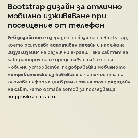
Bootstrap дизайн за отлично
мобилно изживяване при
посещение от телефон
Уеб дизайнът
е изграден на базата на Bootstrap,
което осигурява
адаптивен дизайн
и надеждна
визуализация на различни екрани. Така сайтът на
лабораторията се представя стабилно на
мобилни устройства, подобрявайки
мобилното
потребителско изживяване
и четимостта на
ключова информация в рамките на този
редизайн
на сайт
, като остава готов за последваща
поддръжка на сайт
.