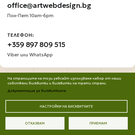
office@artwebdesign.bg
Пон-Пет 10am-6pm
ТЕЛЕФОН:
+359 897 809 515
Viber или WhatsApp
На страниците на този уебсайт използваме набор от наши
собствени бисквитки и бисквитки на трети страни.
Документация за бисквитките
НАСТРОЙКИ НА БИСКВИТКИТЕ
Всички права запазени. Работим от ©2013 до днес
Портфолио
Защита на личните данни
Цени
ОТКАЗВАМ
ПРИЕМАМ
Контакти