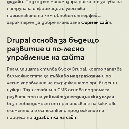
дизайн
. Подходът минимизира риска от загуба на
натрупана информация и улеснява
преминаването към обновен интерфейс,
характерен за добре планирана
фирмен сайт
.
Drupal основа за бъдещо
развитие и по-лесно
управление на сайта
Реализацията стъпва върху Drupal, което запазва
възможността за
гъвкаво надграждане
и по-
лесно управление на съдържанието при бъдещи
нужди. Тази стабилна CMS основа подпомага
развитието на
уебсайт за медицински услуги
без необходимост от пренаписване на ключови
елементи и е естествено продължение на
процеса по
изработка на сайт
.