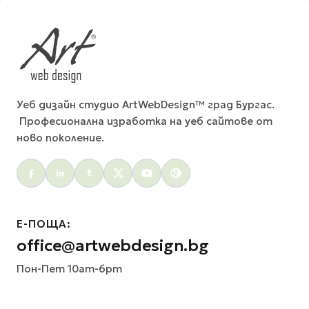
Уеб дизайн студио ArtWebDesign™ град Бургас.
Професионална изработка на уеб сайтове от
ново поколение.
Social menu
Е-ПОЩА:
office@artwebdesign.bg
Пон-Пет 10am-6pm