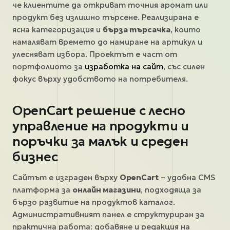
че клиентите да откриват точния аромат или
продукт без излишно търсене. Реализирана е
ясна категоризация и
бърза търсачка
, които
намаляват времето до намиране на артикул и
улесняват избора. Проектът е част от
портфолиото за
изработка на сайт
, със силен
фокус върху удобството на потребителя.
OpenCart решение с лесно
управление на продукти и
поръчки за малък и среден
бизнес
Сайтът е изграден върху
OpenCart
– удобна CMS
платформа за
онлайн магазини
, подходяща за
бързо развитие на продуктов каталог.
Административният панел е структуриран за
практична работа: добавяне и редакция на