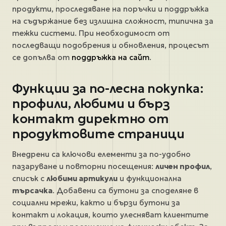
продукти, проследяване на поръчки и поддръжка
на съдържание без излишна сложност, типична за
тежки системи. При необходимост от
последващи подобрения и обновления, процесът
се допълва от
поддръжка на сайт
.
Функции за по-лесна покупка:
профили, любими и бърз
контакт директно от
продуктовите страници
Внедрени са ключови елементи за по-удобно
пазаруване и повторни посещения:
личен профил
,
списък с
любими артикули
и функционална
търсачка
. Добавени са бутони за споделяне в
социални мрежи, както и бързи бутони за
контакт и локация, които улесняват клиентите