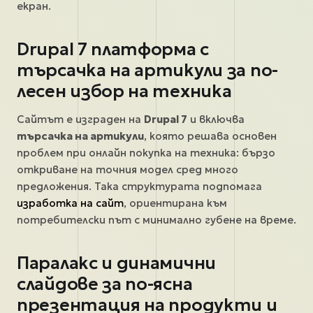
екран.
Drupal 7 платформа с
търсачка на артикули за по-
лесен избор на техника
Сайтът е изграден на
Drupal 7
и включва
търсачка на артикули
, която решава основен
проблем при онлайн покупка на техника: бързо
откриване на точния модел сред много
предложения. Така структурата подпомага
изработка на сайт
, ориентирана към
потребителски път с минимално губене на време.
Паралакс и динамични
слайдове за по-ясна
презентация на продукти и