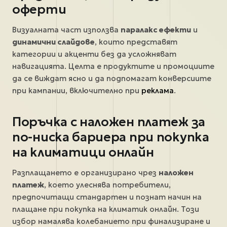
оферти
Визуалната част използва
паралакс ефекти
и
динамични слайдове
, които представят
категории и акценти без да усложняват
навигацията. Целта е продуктите и промоциите
да се виждат ясно и да подпомагат конверсиите
при кампании, включително при
реклама
.
Поръчка с наложен платеж за
по-ниска бариера при покупка
на климатици онлайн
Разплащането е организирано чрез
наложен
платеж
, което улеснява потребители,
предпочитащи стандартен и познат начин на
плащане при покупка на климатик онлайн. Този
избор намалява колебанието при финализиране и