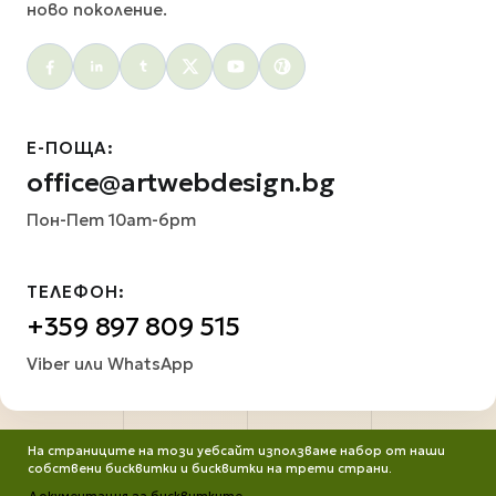
ново поколение.
Social menu
Е-ПОЩА:
office@artwebdesign.bg
Пон-Пет 10am-6pm
ТЕЛЕФОН:
+359 897 809 515
Viber или WhatsApp
На страниците на този уебсайт използваме набор от наши
собствени бисквитки и бисквитки на трети страни.
Документация за бисквитките