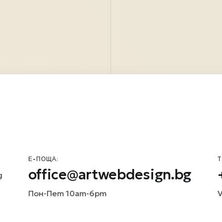
Е-ПОЩА:
Т
office@artwebdesign.bg
д
Пон-Пет 10am-6pm
V