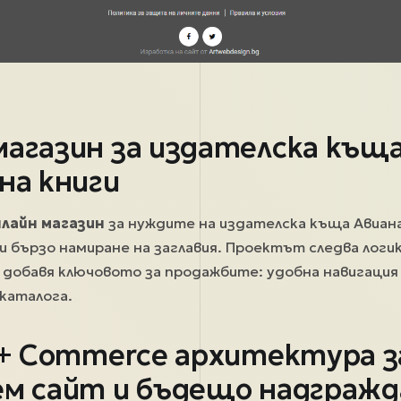
магазин за издателска къща
на книги
лайн магазин
за нуждите на издателска къща Авиана
и бързо намиране на заглавия. Проектът следва логи
о добавя ключовото за продажбите: удобна навигация
каталога.
7 + Commerce архитектура з
ем сайт и бъдещо надгражд