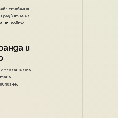
рява стабилна
и развитие на
сайт
, който
ранда и
о
а досегашната
тава
ивяване,