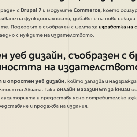
граден с
Drupal 7
и модулите
Commerce
, което осигу
ряване на функционалности, добавяне на нови секции 
те. Подходът е съобразен с целта за
изработка на 
заедно с нуждите на издателството.
 уеб дизайн, съобразен с б
чността на издателствот
 и опростен уеб дизайн
, който запазва и надгражд
чност на Авиана. Така
онлайн магазинът за книги
ос
 аудиторията и предоставя ясно потребителско изж
едставяне и продажба на издания.