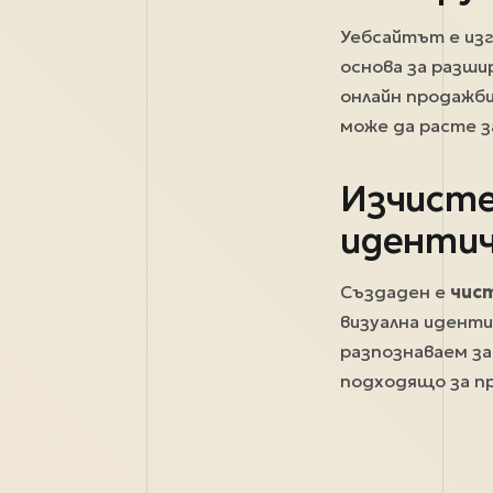
Уебсайтът е из
основа за разши
онлайн продажби
може да расте 
Изчистен
иденти
Създаден е
чист
визуална иденти
разпознаваем за
подходящо за пр