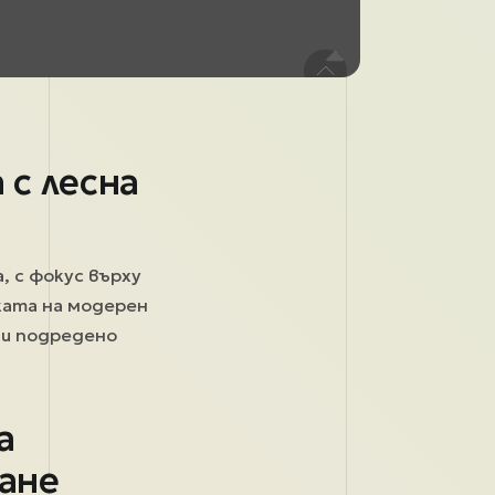
 с лесна
, с фокус върху
ката на модерен
 и подредено
а
ане