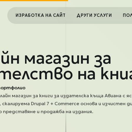
Main navigation
ИЗРАБОТКА НА САЙТ
ДРУГИ УСЛУГИ
ПО
йн магазин за
телство на кни
портфолио
лайн магазин за книги за издателска къща Авиана с я
, скалируема Drupal 7 + Commerce основа и изчистен д
но представяне и продажба на издания.