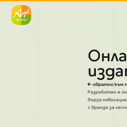
Премини към основното съдържание
Онла
изда
обратно към 
Разработен е он
бърза навигация
с бранда за лес