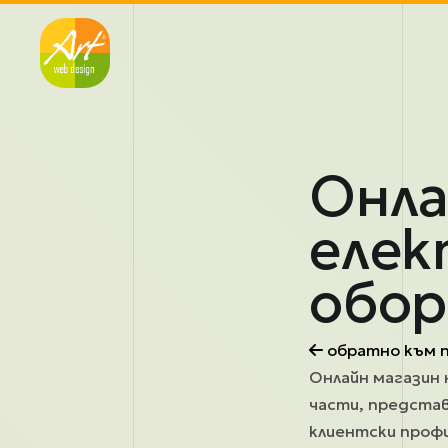
Премини към основното съдържание
Онла
елек
обор
обратно към 
Онлайн магазин 
части, представ
клиентски профи