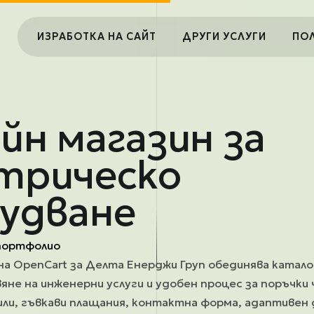
Main navigation
ИЗРАБОТКА НА САЙТ
ДРУГИ УСЛУГИ
ПО
йн магазин за
трическо
удване
портфолио
на OpenCart за Делта Енерджи Груп обединява катало
яне на инженерни услуги и удобен процес за поръчки 
ли, гъвкави плащания, контактна форма, адаптивен 