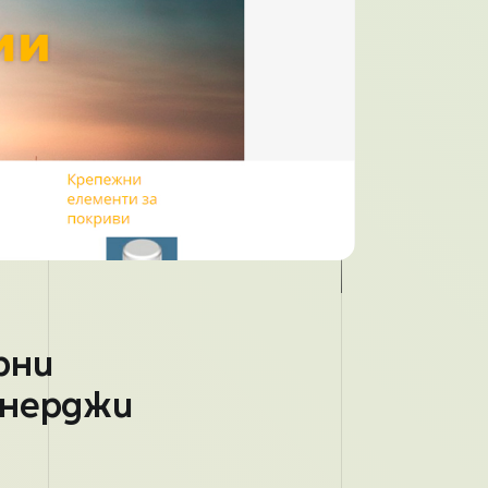
рни
Енерджи