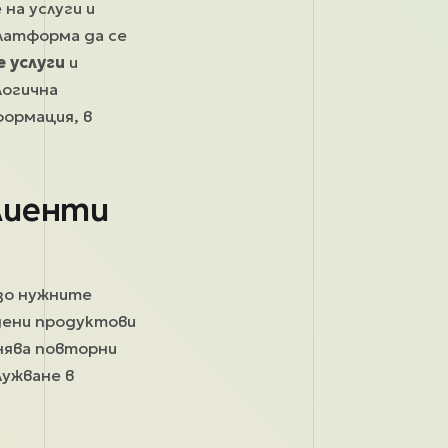
на услуги и
платформа да се
 услуги
и
логична
формация, в
клиенти
зо нужните
дени продуктови
снява повторни
лужване в