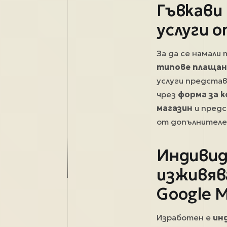
Гъвкави 
услуги 
За да се намали
типове плащан
услуги представ
чрез
форма за 
магазин
и предс
от допълнителе
Индивид
изживяв
Google 
Изработен е
ин