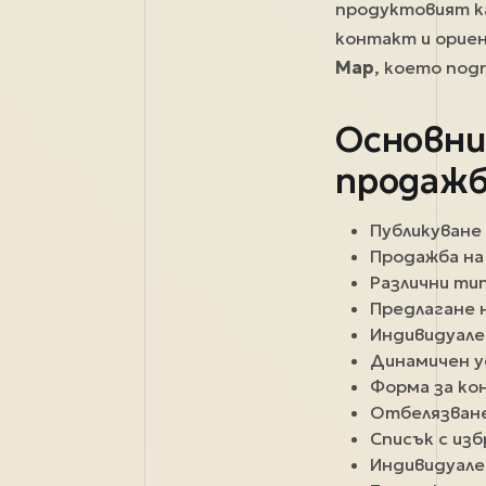
продуктовият ка
контакт и орие
Map
, което под
Основни
продажб
Публикуване
Продажба на
Различни ти
Предлагане н
Индивидуале
Динамичен у
Форма за к
Отбелязване
Списък с из
Индивидуале