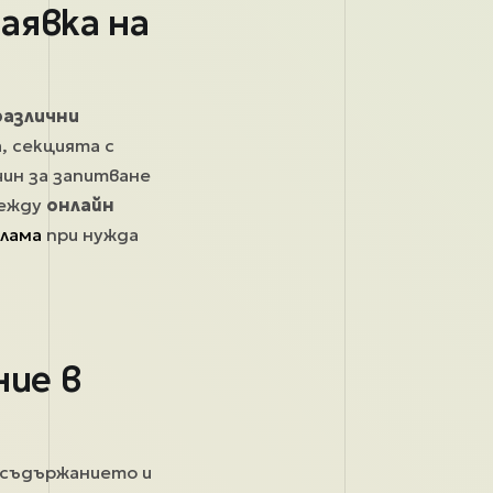
аявка на
различни
, секцията с
чин за запитване
между
онлайн
клама
при нужда
ние в
е съдържанието и