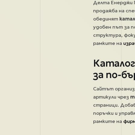
Делта Енерджи Г
продажба на спе
обединят
катал
удобен път за 
структура, фоку
рамките на
изра
Каталог
за по-бъ
Сайтът организ
артикули чрез
т
страници. Добав
поръчки и управ
рамките на
фир