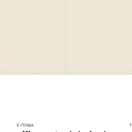
Е-ПОЩА:
Т