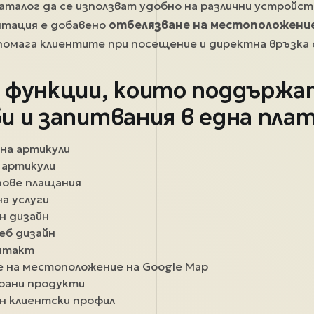
талог да се използват удобно на различни устройств
нтация е добавено
отбелязване на местоположение
помага клиентите при посещение и директна връзка с
 функции, които поддържа
и и запитвания в една пла
 на артикули
 артикули
пове плащания
а услуги
н дизайн
еб дизайн
онтакт
 на местоположение на Google Map
брани продукти
н клиентски профил