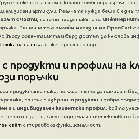
руп е инженерна фирма, която комбинира изпълнение 
циализирани артикули. Реалната нужда беше в една 
огът с части
, ясното представяне на
инженерните
поръчка. Решението е
онлайн магазин на OpenCart
с 
с върху ориентацията и бърз достъп до ключова ин
ботка на сайт
за инженерния сектор.
 с продукти и профили на 
рзи поръчки
ира продуктите така, че клиентите да намират бър
ърсачка
, списък с
избрани продукти
и добре подре
ен е и
индивидуален клиентски профил
, който уле
лението на данни, като подпомага по-ефективно обс
мен сайт
с търговска функционалност.