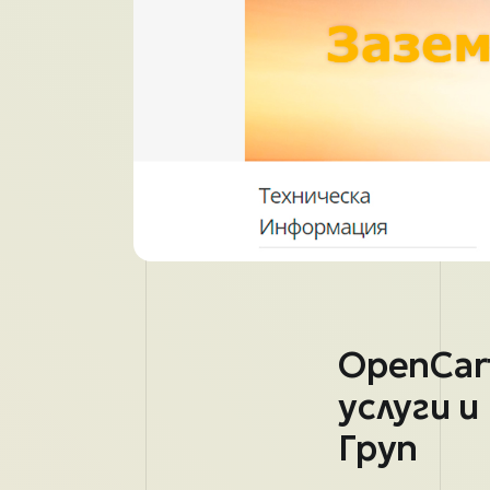
OpenCar
услуги 
Груп