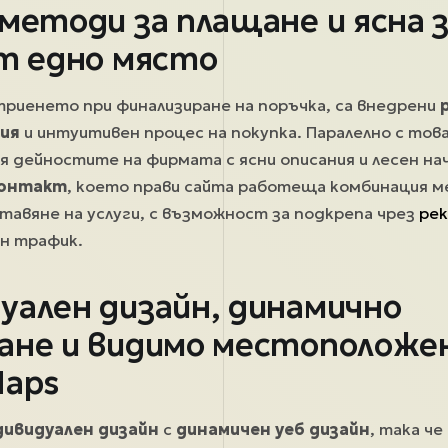
методи за плащане и ясна з
от едно място
 триенето при финализиране на поръчка, са внедрени
ия
и интуитивен процес на покупка. Паралелно с това
я дейностите на фирмата с ясни описания и лесен на
контакт
, което прави сайта работеща комбинация 
тавяне на услуги, с възможност за подкрепа чрез
ре
н трафик.
уален дизайн, динамично
ане и видимо местоположе
Maps
дивидуален дизайн
с
динамичен уеб дизайн
, така ч