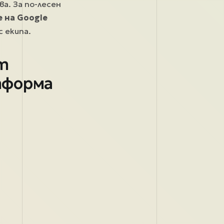
а. За по-лесен
 на Google
 екипа.
т
тформа