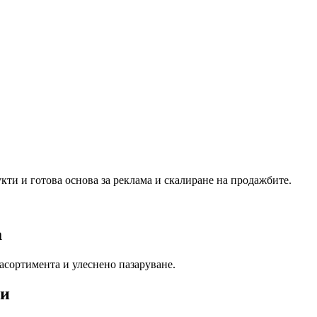
кти и готова основа за реклама и скалиране на продажбите.
а
 асортимента и улеснено пазаруване.
ти