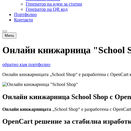
Генератор на идеи за статии
Генератор на QR код
Портфолио
Контакти
Menu
Онлайн книжарница "School 
обратно към портфолио
Онлайн книжарницата „School Shop“ е разработена с OpenCart к
Онлайн кинжарница School Shop с OpenC
Онлайн кинжарницата
„School Shop“ е разработена с OpenCar
OpenCart решение за стабилна изработк