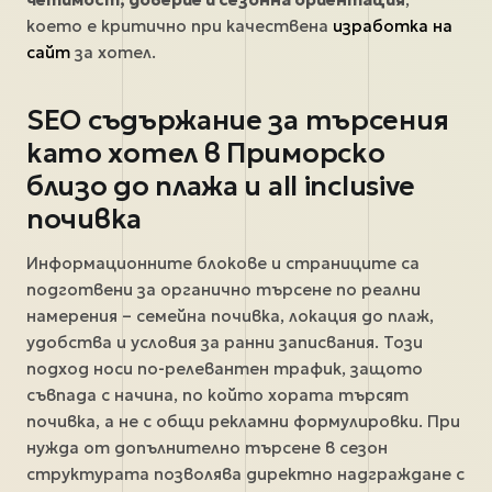
което е критично при качествена
изработка на
сайт
за хотел.
SEO съдържание за търсения
като хотел в Приморско
близо до плажа и all inclusive
почивка
Информационните блокове и страниците са
подготвени за органично търсене по реални
намерения – семейна почивка, локация до плаж,
удобства и условия за ранни записвания. Този
подход носи по-релевантен трафик, защото
съвпада с начина, по който хората търсят
почивка, а не с общи рекламни формулировки. При
нужда от допълнително търсене в сезон
структурата позволява директно надграждане с