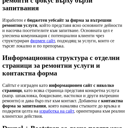
ремонти с фокус върху бързи
запитвания
Изработен е
бюджетен уебсайт за фирма за вътрешни
ремонтни услуги
, който представя ясно основните дейности
и насочва посетителите към запитване. Основната цел е
улеснена комуникация с потенциални клиенти чрез
структуриран
фирмен сайт
, подходящ за услуги, които се
търсят локално и по препоръка.
Информационна структура с отделни
страници за ремонтни услуги и
контактна форма
Сайтът е изграден като
информационен сайт с няколко
страници
, като всяка страница представя конкретна услуга
(напр. шпакловка, боядисване, настилки и други вътрешни
ремонти) и дава бърз път към контакт. Добавена е
контактна
форма за запитвания
, която намалява стъпките до връзка и
подкрепя целта на
изработка на сайт
, ориентирана към реални
клиентски действия.