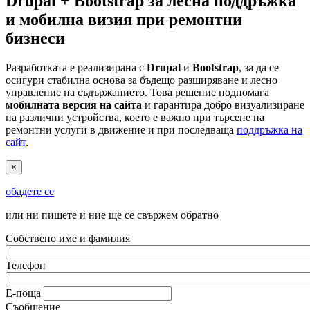
Drupal + Bootstrap за лесна поддръжка
и мобилна визия при ремонтни
бизнеси
Разработката е реализирана с
Drupal
и
Bootstrap
, за да се
осигури стабилна основа за бъдещо разширяване и лесно
управление на съдържанието. Това решение подпомага
мобилната версия на сайта
и гарантира добро визуализиране
на различни устройства, което е важно при търсене на
ремонтни услуги в движение и при последваща
поддръжка на
сайт
.
×
обадете се
или ни пишете и ние ще се свържем обратно
Собствено име и фамилия
Телефон
Е-поща
Съобщение