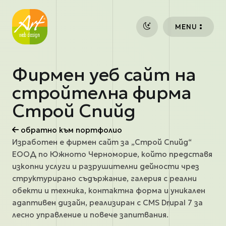
Премини към основното съдържание
MENU
Фирмен уеб сайт на
стройтелна фирма
Строй Спийд
обратно към портфолио
Изработен е фирмен сайт за „Строй Спийд“
ЕООД по Южното Черноморие, който представя
изкопни услуги и разрушителни дейности чрез
структурирано съдържание, галерия с реални
обекти и техника, контактна форма и уникален
адаптивен дизайн, реализиран с CMS Drupal 7 за
лесно управление и повече запитвания.