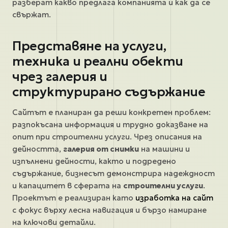
разберат какво предлага компанията и как да се
свържат.
Представяне на услуги,
техника и реални обекти
чрез галерия и
структурирано съдържание
Сайтът е планиран да реши конкретен проблем:
разпокъсана информация и трудно доказване на
опит при строителни услуги. Чрез описания на
дейността,
галерия от снимки
на машини и
изпълнени дейности, както и подредено
съдържание, бизнесът демонстрира надеждност
и капацитет в сферата на
строителни услуги
.
Проектът е реализиран като
изработка на сайт
с фокус върху лесна навигация и бързо намиране
на ключови детайли.