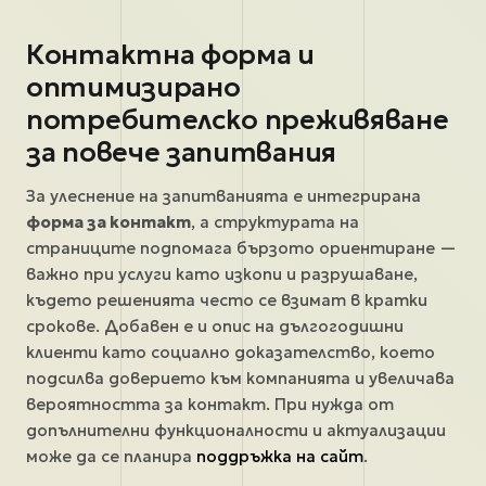
Контактна форма и
оптимизирано
потребителско преживяване
за повече запитвания
За улеснение на запитванията е интегрирана
форма за контакт
, а структурата на
страниците подпомага бързото ориентиране —
важно при услуги като изкопи и разрушаване,
където решенията често се взимат в кратки
срокове. Добавен е и опис на дългогодишни
клиенти като социално доказателство, което
подсилва доверието към компанията и увеличава
вероятността за контакт. При нужда от
допълнителни функционалности и актуализации
може да се планира
поддръжка на сайт
.