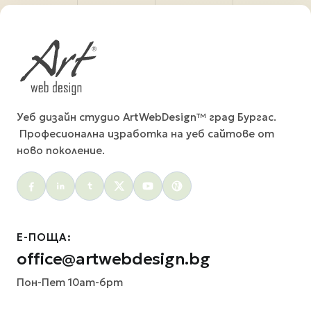
Уеб дизайн студио ArtWebDesign™ град Бургас.
Професионална изработка на уеб сайтове от
ново поколение.
Social menu
Е-ПОЩА:
office@artwebdesign.bg
Пон-Пет 10am-6pm