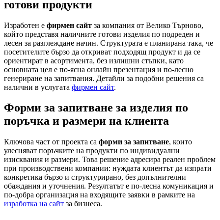
готови продукти
Изработен е
фирмен сайт
за компания от Велико Търново,
който представя наличните готови изделия по подреден и
лесен за разглеждане начин. Структурата е планирана така, че
посетителите бързо да откриват подходящ продукт и да се
ориентират в асортимента, без излишни стъпки, като
основната цел е по-ясна онлайн презентация и по-лесно
генериране на запитвания. Детайли за подобни решения са
налични в услугата
фирмен сайт
.
Форми за запитване за изделия по
поръчка и размери на клиента
Ключова част от проекта са
форми за запитване
, които
улесняват поръчките на продукти по индивидуални
изисквания и размери. Това решение адресира реален проблем
при производствени компании: нуждата клиентът да изпрати
конкретика бързо и структурирано, без допълнителни
обаждания и уточнения. Резултатът е по-лесна комуникация и
по-добра организация на входящите заявки в рамките на
изработка на сайт
за бизнеса.