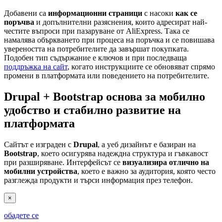
Добавени са
информационни страници
с насоки
как се
поръчва
и допълнителни разяснения, които адресират най-
честите въпроси при пазаруване от AliExpress. Така се
намалява объркването при процеса на поръчка и се повишава
увереността на потребителите да завършат покупката.
Подобен тип съдържание е ключов и при последваща
поддръжка на сайт
, когато инструкциите се обновяват спрямо
промени в платформата или поведението на потребителите.
Drupal + Bootstrap основа за мобилно
удобство и стабилно развитие на
платформата
Сайтът е изграден с
Drupal
, а уеб дизайнът е базиран на
Bootstrap
, което осигурява надеждна структура и гъвкавост
при разширяване. Интерфейсът се
визуализира отлично на
мобилни устройства
, което е важно за аудитория, която често
разглежда продукти и търси информация през телефон.
×
обадете се