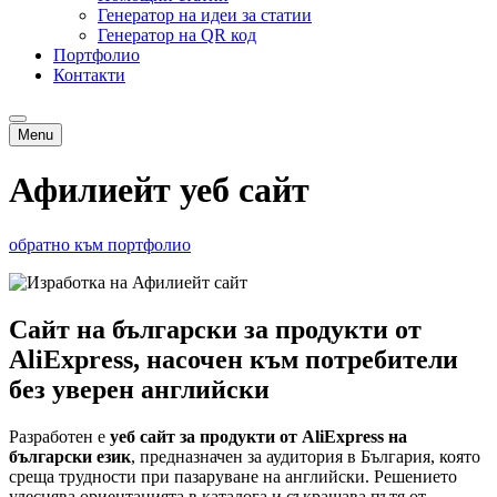
Генератор на идеи за статии
Генератор на QR код
Портфолио
Контакти
Menu
Афилиейт уеб сайт
обратно към портфолио
Сайт на български за продукти от
AliExpress, насочен към потребители
без уверен английски
Разработен е
уеб сайт за продукти от AliExpress на
български език
, предназначен за аудитория в България, която
среща трудности при пазаруване на английски. Решението
улеснява ориентацията в каталога и съкращава пътя от