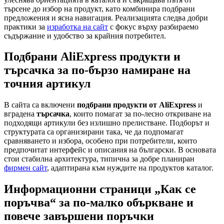
търсене до избор на продукт, като комбинира подбрани
предложения и ясна навигация. Реализацията следва добри
практики за
изработка на сайт
с фокус върху разбираемо
съдържание и удобство за крайния потребител.
Подбрани AliExpress продукти и
търсачка за по-бързо намиране на
точния артикул
В сайта са включени
подбрани продукти от AliExpress
и
вградена
търсачка
, които помагат за по-лесно откриване на
подходящи артикули без излишно прелистване. Подборът и
структурата са организирани така, че да подпомагат
сравняването и избора, особено при потребители, които
предпочитат интерфейс и описания на български. В основата
стои стабилна архитектура, типична за добре планиран
фирмен сайт
, адаптирана към нуждите на продуктов каталог.
Информационни страници „Как се
поръчва“ за по-малко объркване и
повече завършени поръчки