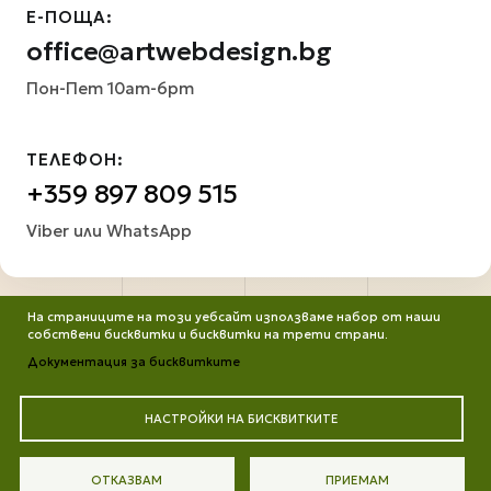
Е-ПОЩА:
office@artwebdesign.bg
Пон-Пет 10am-6pm
ТЕЛЕФОН:
+359 897 809 515
Viber или WhatsApp
На страниците на този уебсайт използваме набор от наши
собствени бисквитки и бисквитки на трети страни.
Документация за бисквитките
НАСТРОЙКИ НА БИСКВИТКИТЕ
Всички права запазени. Работим от ©2013 до днес
Портфолио
Защита на личните данни
Цени
ОТКАЗВАМ
ПРИЕМАМ
Контакти