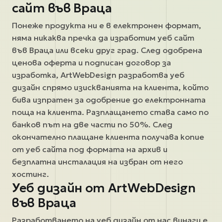
сайт във Враца
Понеже продукта ни е в електронен формат,
няма никаква пречка да изработим уеб сайт
във Враца или всеки друг град. След одобрена
ценова оферта и подписан договор за
изработка, ArtWebDesign разработва уеб
дизайн спрямо изискванията на клиента, който
бива изпратен за одобрение до електронната
поща на клиента. Разплащането става само по
банков път на две части по 50%. След
окончателно плащане клиента получава копие
от уеб сайта под формата на архив и
безплатна инсталация на избран от него
хостинг.
Уеб дизайн от ArtWebDesign
във Враца
Разработването на уеб дизайн от нас винаги е