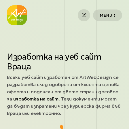
Премини към основното съдържание
MENU
Изработка на уеб сайт
Враца
Всеки уеб сайт изработен от ArtWebDesign се
разработва след одобрена от клиента ценова
оферта и подписан от двете страни договор
за
изработка на сайт
. Тези документи могат
да бъдат изпратени чрез куриерска фирма във
Враца или електронно.