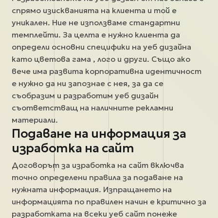
спрямо изискванията на клиента и той е
уникален. Ние не използваме стандартни
темплейти. За целта е нужно клиента да
определи основни специфики на уеб дизайна
като цветова гама , лого и други. Също ако
вече има развита корпоративна идентичност
е нужно да ни запознае с нея, за да се
съобразим и разработим уеб дизайн
съответстващ на наличните рекламни
материали.
Подаване на информация за
изработка на сайт
Договорът за изработка на сайт включва
точно определени правила за подаване на
нужната информация. Изпращането на
информацията по правилен начин е критично за
разработката на всеки уеб сайт понеже