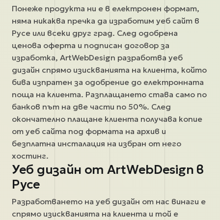
Понеже продукта ни е в електронен формат,
няма никаква пречка да изработим уеб сайт в
Русе или всеки друг град. След одобрена
ценова оферта и подписан договор за
изработка, ArtWebDesign разработва уеб
дизайн спрямо изискванията на клиента, който
бива изпратен за одобрение до електронната
поща на клиента. Разплащането става само по
банков път на две части по 50%. След
окончателно плащане клиента получава копие
от уеб сайта под формата на архив и
безплатна инсталация на избран от него
хостинг.
Уеб дизайн от ArtWebDesign в
Русе
Разработването на уеб дизайн от нас винаги е
спрямо изискванията на клиента и той е