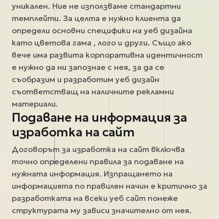
уникален. Ние не използваме стандартни
темплейти. За целта е нужно клиента да
определи основни специфики на уеб дизайна
като цветова гама , лого и други. Също ако
вече има развита корпоративна идентичност
е нужно да ни запознае с нея, за да се
съобразим и разработим уеб дизайн
съответстващ на наличните рекламни
материали.
Подаване на информация за
изработка на сайт
Договорът за изработка на сайт включва
точно определени правила за подаване на
нужната информация. Изпращането на
информацията по правилен начин е критично за
разработката на всеки уеб сайт понеже
структурата му зависи значително от нея.