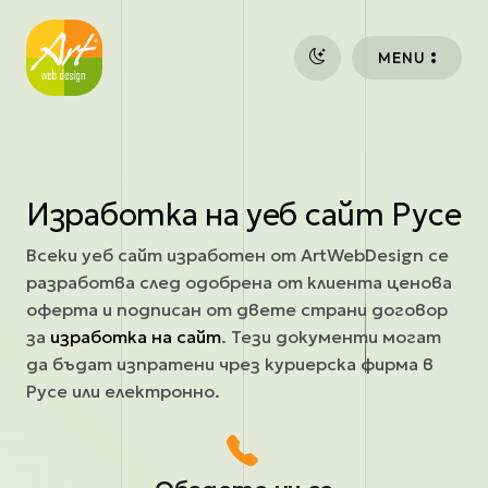
Премини към основното съдържание
MENU
Изработка на уеб сайт Русе
Всеки уеб сайт изработен от ArtWebDesign се
разработва след одобрена от клиента ценова
оферта и подписан от двете страни договор
за
изработка на сайт
. Тези документи могат
да бъдат изпратени чрез куриерска фирма в
Русе или електронно.