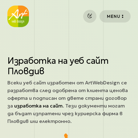
Премини към основното съдържание
MENU
Изработка на уеб сайт
Пловдив
Всеки уеб сайт изработен от ArtWebDesign се
разработва след одобрена от клиента ценова
оферта и подписан от двете страни договор
за
изработка на сайт
. Тези документи могат
да бъдат изпратени чрез куриерска фирма в
Пловдив или електронно.