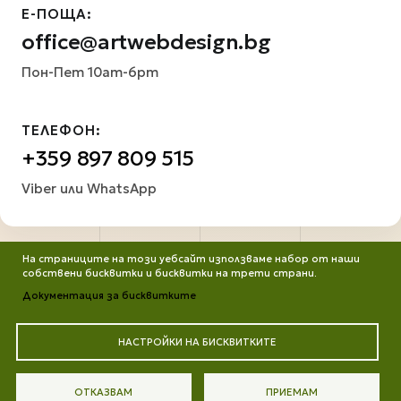
Е-ПОЩА:
office@artwebdesign.bg
Пон-Пет 10am-6pm
ТЕЛЕФОН:
+359 897 809 515
Viber или WhatsApp
На страниците на този уебсайт използваме набор от наши
собствени бисквитки и бисквитки на трети страни.
Документация за бисквитките
НАСТРОЙКИ НА БИСКВИТКИТЕ
Всички права запазени. Работим от ©2013 до днес
Портфолио
Защита на личните данни
Цени
ОТКАЗВАМ
ПРИЕМАМ
Контакти