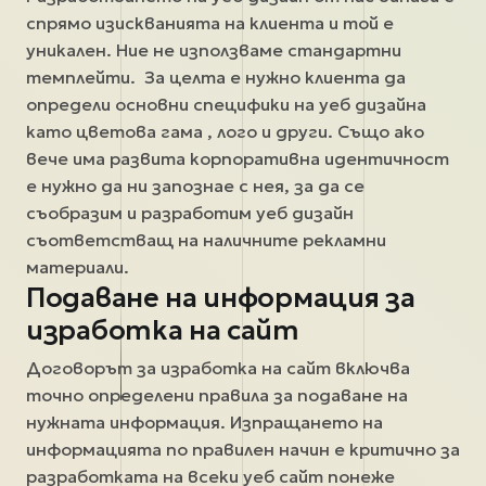
спрямо изискванията на клиента и той е
уникален. Ние не използваме стандартни
темплейти. За целта е нужно клиента да
определи основни специфики на уеб дизайна
като цветова гама , лого и други. Също ако
вече има развита корпоративна идентичност
е нужно да ни запознае с нея, за да се
съобразим и разработим уеб дизайн
съответстващ на наличните рекламни
материали.
Подаване на информация за
изработка на сайт
Договорът за изработка на сайт включва
точно определени правила за подаване на
нужната информация. Изпращането на
информацията по правилен начин е критично за
разработката на всеки уеб сайт понеже