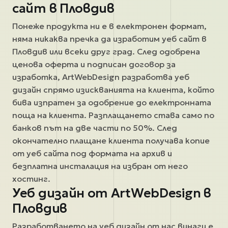
сайт в Пловдив
Понеже продукта ни е в електронен формат,
няма никаква пречка да изработим уеб сайт в
Пловдив или всеки друг град. След одобрена
ценова оферта и подписан договор за
изработка, ArtWebDesign разработва уеб
дизайн спрямо изискванията на клиента, който
бива изпратен за одобрение до електронната
поща на клиента. Разплащането става само по
банков път на две части по 50%. След
окончателно плащане клиента получава копие
от уеб сайта под формата на архив и
безплатна инсталация на избран от него
хостинг.
Уеб дизайн от ArtWebDesign в
Пловдив
Разработването на уеб дизайн от нас винаги е