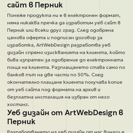
сайт в Перник
Понеже продукта ни е в електронен формат,
няма никаква пречка да изработим уеб сайт в
Перник или всеки друг град. След одобрена
ценова оферта и подписан договор за
изработка, ArtWebDesign разработва уеб
дизайн спрямо изискванията на клиента, който
бива изпратен за одобрение до електронната
поща на клиента. Разплащането става само по
банков път на две части по 50%. След
окончателно плащане клиента получава копие
от уеб сайта под формата на архив и
безплатна инсталация на избран от него
хостинг.
Уеб дизайн от ArtWebDesign в
Перник
Разработването на уеб дизайн от нас винаги е