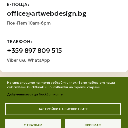
Е-ПОЩА:
office@artwebdesign.bg
Пон-Пет 10am-6pm
ТЕЛЕФОН:
+359 897 809 515
Viber или WhatsApp
На страниците на този уебсайт използваме набор от наши
собствени бисквитки и бисквитки на трети страни.
Документация за бисквитките
НАСТРОЙКИ НА БИСКВИТКИТЕ
Всички права запазени. Работим от ©2013 до днес
Портфолио
Защита на личните данни
Цени
ОТКАЗВАМ
ПРИЕМАМ
Контакти