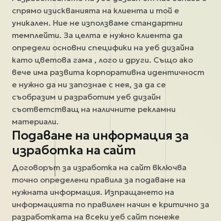
спрямо изискванията на клиента и той е
уникален. Ние не използваме стандартни
темплейти. За целта е нужно клиента да
определи основни специфики на уеб дизайна
като цветова гама , лого и други. Също ако
вече има развита корпоративна идентичност
е нужно да ни запознае с нея, за да се
съобразим и разработим уеб дизайн
съответстващ на наличните рекламни
материали.
Подаване на информация за
изработка на сайт
Договорът за изработка на сайт включва
точно определени правила за подаване на
нужната информация. Изпращането на
информацията по правилен начин е критично за
разработката на всеки уеб сайт понеже