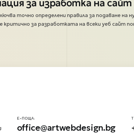
ация за изработка на сайт
лючва точно определени правила за подаване на
 е критично за разработката на всеки уеб сайт п
Е-ПОЩА:
Т
office@artwebdesign.bg
д