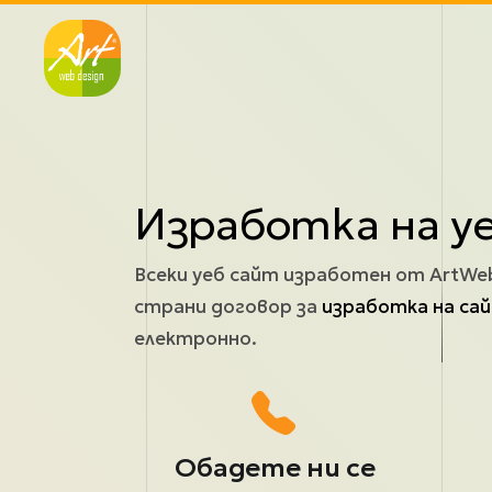
Премини към основното съдържание
Изработка на у
Всеки уеб сайт изработен от ArtWe
страни договор за
изработка на са
електронно.
Обадете ни се