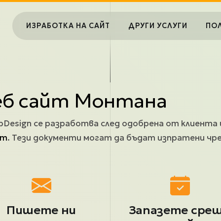
Main navigation
ИЗРАБОТКА НА САЙТ
ДРУГИ УСЛУГИ
ПО
еб сайт Монтана
bDesign се разработва след одобрена от клиента
йт
. Тези документи могат да бъдат изпратени чре
Пишете ни
Запазете сре