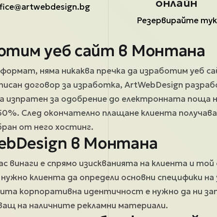
онлайн
fice@artwebdesign.bg
Резервирайте тук
ботим уеб сайт в Монтана
формат, няма никаква пречка да изработим уеб са
писан договор за изработка, ArtWebDesign разраб
ва изпратен за одобрение до електронната поща 
 50%. След окончателно плащане клиента получав
бран от него хостинг.
ebDesign в Монтана
 винаги е спрямо изискванията на клиента и той е
ужно клиента да определи основни специфики на 
вита корпоративна идентичност е нужно да ни запо
ащ на наличните рекламни материали.