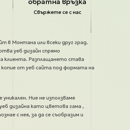
обратна връзка
Свържете се с нас
йт в Монтана или всеки друг град.
отва уеб дизайн спрямо
на клиента. Разплащането става
а копие от уеб сайта под формата на
 уникален. Ние не използваме
уеб дизайна като цветова гама ,
знае с нея, за да се съобразим и