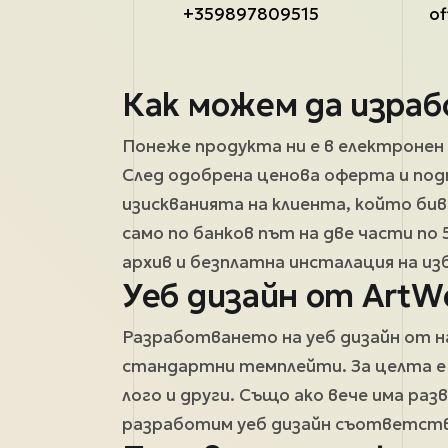
+359897809515
of
Как можем да изра
Понеже продукта ни е в електронен 
След одобрена ценова оферта и под
изискванията на клиента, който би
само по банков път на две части по
архив и безплатна инсталация на из
Уеб дизайн от ArtW
Разработването на уеб дизайн от нас
стандартни темплейти. За целта е н
лого и други. Също ако вече има раз
разработим уеб дизайн съответств