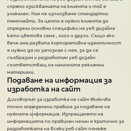
спрямо изискванията на клиента и той е
уникален. Ние не използваме стандартни
темплейти. За целта е нужно клиента да
определи основни специфики на уеб дизайна
като цветова гама , лого и други. Също ако
вече има развита корпоративна идентичност
е нужно да ни запознае с нея, за да се
съобразим и разработим уеб дизайн
съответстващ на наличните рекламни
материали.
Подаване на информация за
изработка на сайт
Договорът за изработка на сайт включва
точно определени правила за подаване на
нужната информация. Изпращането на
информацията по правилен начин е критично за
разработката на всеки уеб сайт понеже