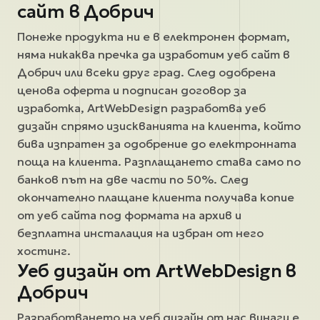
сайт в Добрич
Понеже продукта ни е в електронен формат,
няма никаква пречка да изработим уеб сайт в
Добрич или всеки друг град. След одобрена
ценова оферта и подписан договор за
изработка, ArtWebDesign разработва уеб
дизайн спрямо изискванията на клиента, който
бива изпратен за одобрение до електронната
поща на клиента. Разплащането става само по
банков път на две части по 50%. След
окончателно плащане клиента получава копие
от уеб сайта под формата на архив и
безплатна инсталация на избран от него
хостинг.
Уеб дизайн от ArtWebDesign в
Добрич
Разработването на уеб дизайн от нас винаги е