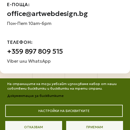
Е-ПОЩА:
office@artwebdesign.bg
Пон-Пет 10am-6pm
ТЕЛЕФОН:
+359 897 809 515
Viber или WhatsApp
На страниците на този уебсайт използваме набор от наши
собствени бисквитки и бисквитки на трети страни.
Документация за бисквитките
НАСТРОЙКИ НА БИСКВИТКИТЕ
Всички права запазени. Работим от ©2013 до днес
Портфолио
Защита на личните данни
Цени
ОТКАЗВАМ
ПРИЕМАМ
Контакти