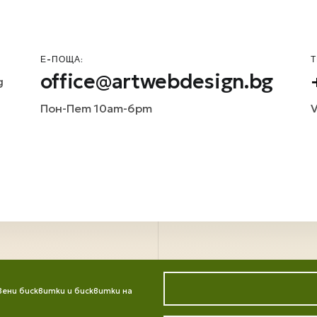
Е-ПОЩА:
Т
office@artwebdesign.bg
д
Пон-Пет 10am-6pm
V
ени бисквитки и бисквитки на