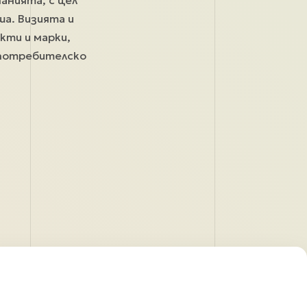
анията, с цел
а. Визията и
кти и марки,
 потребителско