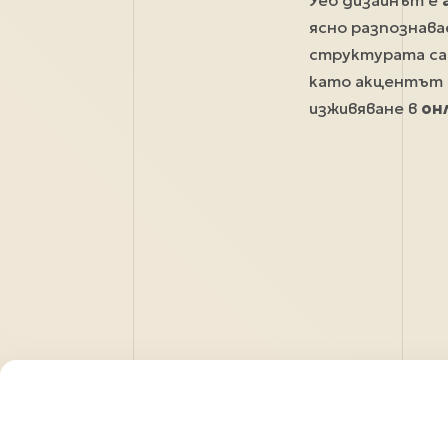
Уеб дизайнът е
ясно разпознава
структурата са 
като акцентът 
изживяване в
он