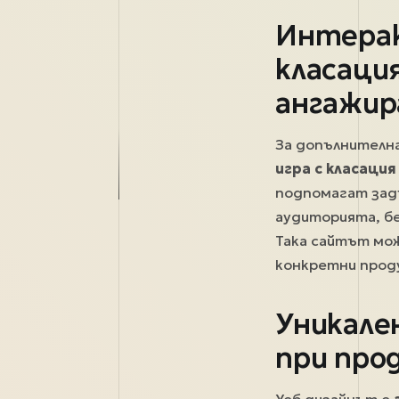
Интерак
класаци
ангажи
За допълнителн
игра с класация
подпомагат зад
аудиторията, бе
Така сайтът мож
конкретни проду
Уникале
при про