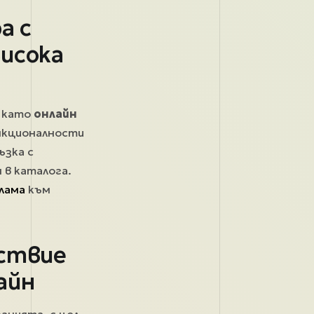
а с
висока
и като
онлайн
ункционалности
ъзка с
 в каталога.
лама
към
ъствие
айн