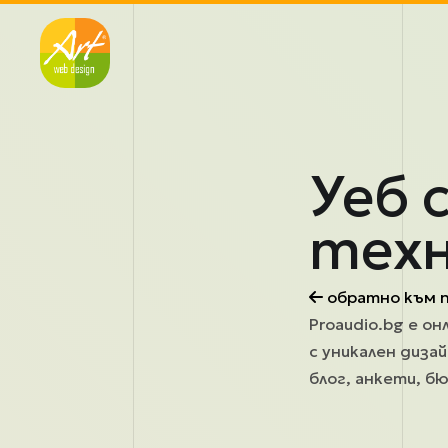
Премини към основното съдържание
Уеб 
техн
обратно към 
Proaudio.bg е он
с уникален диза
блог, анкети, бю