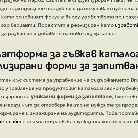
т различни марки. Сайтът е структуриран така, че
рзо подходящите продукти и да получават нужната 
 като основният фокус е върху удобството при разг
ного варианти. Проектът е реализиран като
изработк
 за развитие и добавяне на ново съдържание.
латформа за гъвкав каталог
лизирани форми за запитва
отен със система за управление на съдържанието
Dr
во управление на продуктовия каталог и лесно публик
лизирани са
уникални форми за запитване
, блог сек
е магазинът да отговаря както на нуждите за продаж
рмиране и ангажиране на аудиторията. Това постав
ен сайт
с реална търговска функционалност и акти