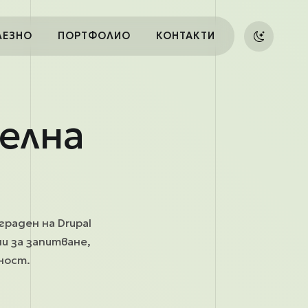
ЛЕЗНО
ПОРТФОЛИО
КОНТАКТИ
елна
граден на Drupal
и за запитване,
аност.