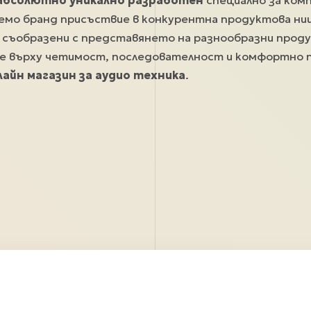
абсолютно уникално разработен
специално за комп
емо бранд присъствие в конкурентна продуктова ниш
съобразени с представянето на разнообразни проду
е върху четимост, последователност и комфортно
лайн магазин за аудио техника
.