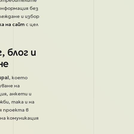
 потребителите
информация без
леждане и избор
а на сайт
с цел
, блог и
не
upal
, което
уване на
ция, анкети и
би, така и на
я проекта в
вна комуникация