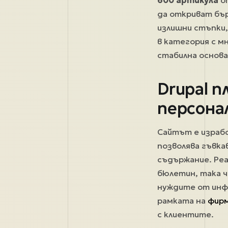
600 артикула
о
да откриват бъ
излишни стъпки,
в категория с м
стабилна основа
Drupal п
персона
Сайтът е израб
позволява гъвка
съдържание. Реа
бюлетин, така ч
нуждите от инфо
рамката на
фирм
с клиентите.