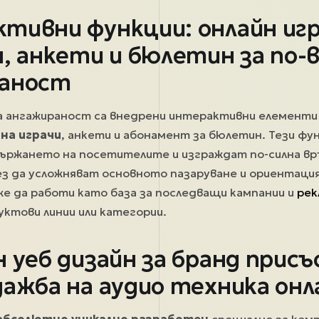
тивни функции: онлайн игр
я, анкети и бюлетин за по-
раност
а ангажираност са внедрени интерактивни елемент
 на играчи
, анкети и абонамент за бюлетин. Тези ф
ържането на посетителите и изграждат по-силна вр
з да усложняват основното пазаруване и ориентация
е да работи като база за последващи кампании и
рек
ктови линии или категории.
н уеб дизайн за бранд прис
дажба на аудио техника онл