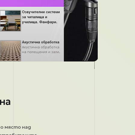
сна
но място над